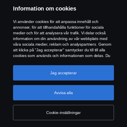
25 juni 2025
Information om cookies
Scaniafordonen är utrustade för att klara sitt vanliga
uppdrag bland invånarna – men också flyghaverier.
Vi använder cookies för att anpassa innehåll och
annonser, för att tillhandahålla funktioner för sociala
medier och för att analysera vår trafik. Vi delar också
information om din användning av vår webbplats med
våra sociala medier, reklam och analyspartners. Genom
att klicka på "Jag accepterar" samtycker du till till alla
cookies som används och informationen som delas. Du
kan också hantera dina cookies genom att klicka på
"Cookie-inställningar" och välja de kategorier du vill
acceptera. För en mer detaljerad förklaring av hur vi
Jag accepterar
använder cookies, besök vår sida om cookies, som du
kan hitta genom att klicka på länken under den här
texten.
Mer information om ditt dataskydd
Avvisa alla
Cookie-inställningar