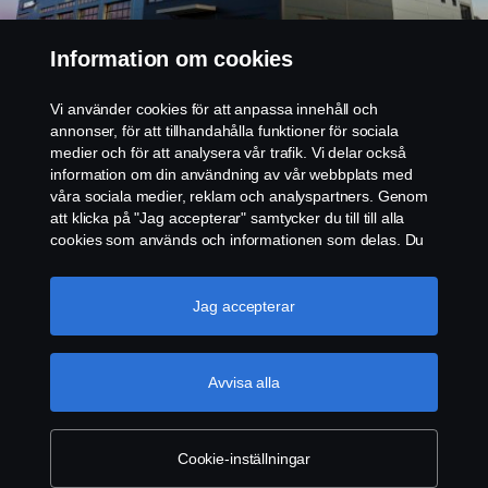
Hitta din närmsta återförsäljare
Information om cookies
Vi använder cookies för att anpassa innehåll och
annonser, för att tillhandahålla funktioner för sociala
PRODUKTER
medier och för att analysera vår trafik. Vi delar också
information om din användning av vår webbplats med
våra sociala medier, reklam och analyspartners. Genom
TJÄNSTER
att klicka på "Jag accepterar" samtycker du till till alla
cookies som används och informationen som delas. Du
kan också hantera dina cookies genom att klicka på
OM SCANIA SVERIGE
"Cookie-inställningar" och välja de kategorier du vill
acceptera. För en mer detaljerad förklaring av hur vi
Jag accepterar
använder cookies, besök vår sida om cookies, som du
kan hitta genom att klicka på länken under den här
texten.
Mer information om ditt dataskydd
Scania i region:
Sverige
Avvisa alla
Cookie-inställningar