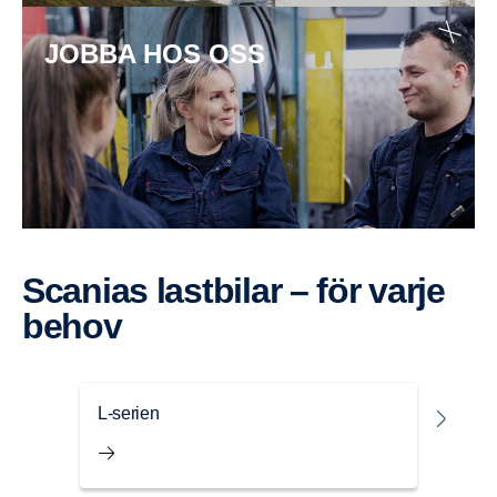
JOBBA HOS OSS
Scanias lastbilar – för varje
behov
L-serien
P-se