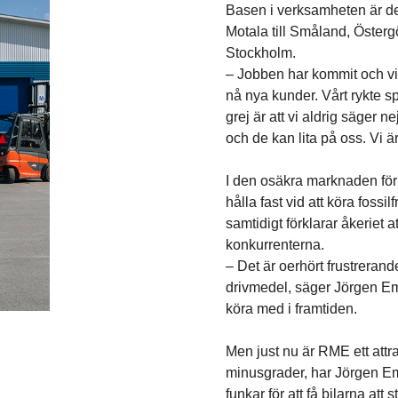
Basen i verksamheten är de 
Motala till Småland, Öster
Stockholm.
– Jobben har kommit och vi h
nå nya kunder. Vårt rykte 
grej är att vi aldrig säger 
och de kan lita på oss. Vi ä
I den osäkra marknaden för
hålla fast vid att köra foss
samtidigt förklarar åkeriet a
konkurrenterna.
– Det är oerhört frustreran
drivmedel, säger Jörgen Ema
köra med i framtiden.
Men just nu är RME ett attrak
minusgrader, har Jörgen Em
funkar för att få bilarna att s