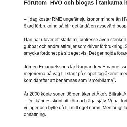
Förutom HVO och biogas i tankarna ha
– I dag kostar RME ungefär sju kronor mindre än H
ökad förbrukning så blir det ändå en avsevärd be
Han har utöver ett starkt miljöintresse även stenkoll
gubbar och andra attiraljer som driver förbrukning. 
smycka fordonet på sitt eget vis. Det ger nöjda föra
Jörgen Emanuelssons far Ragnar drev Emanuelssons
mejerierna på väg till stan” på släpet tog åkeriet m
kom därefter att benämnas som ”smörbilarna".
År 2000 köpte sonen Jörgen åkeriet Åke's Bilfrakt AB o
– Det kändes skönt att köra och äga själv. Vi har fo
vi lager och bytte då till mitt eget namn. Men ärligt ta
omfattning.