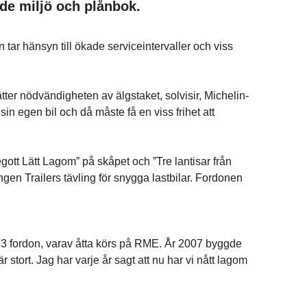
de miljö och plånbok.
r hänsyn till ökade serviceintervaller och viss
tter nödvändig­heten av älgstaket, solvisir, Michelin­
in egen bil och då måste få en viss frihet att
t Lätt Lagom” på skåpet och ”Tre lantisar från
gen Trailers tävling för snygga lastbilar. Fordonen
u 23 fordon, varav åtta körs på RME. År 2007 byggde
här stort. Jag har varje år sagt att nu har vi nått lagom