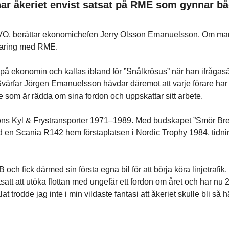
r åkeriet envist satsat på RME som gynnar bå
VO, berättar ekonomichefen Jerry Olsson Emanuelsson. Om man ta
sparing med RME.
 på ekonomin och kallas ibland för ”Snålkrösus” när han ifråga­sä
Svärfar Jörgen Emanuelsson hävdar däremot att varje förare har s
re som är rädda om sina fordon och uppskattar sitt arbete.
 Kyl & Frystransporter 1971–1989. Med budskapet ”Smör Bregot
ed en Scania R142 hem förstaplatsen i Nordic Trophy 1984, tidnin
ch fick därmed sin första egna bil för att börja köra linjetrafik.
rtsatt att utöka flottan med ungefär ett fordon om året och har n
lat trodde jag inte i min vildaste fantasi att åkeriet skulle bli så 