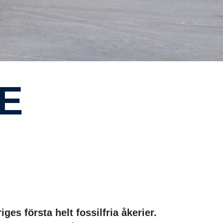
ME
s första helt fossilfria åkerier.