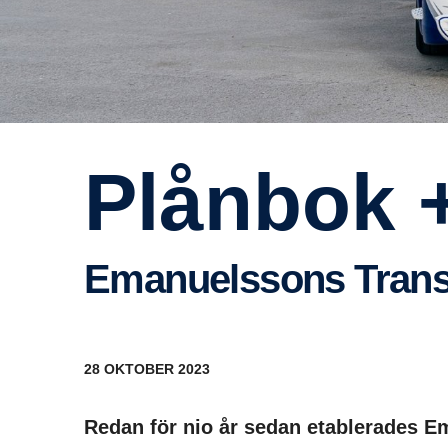
Plånbok 
Emanu­els­sons Trans
28 OKTOBER 2023
Redan för nio år sedan etablerades Ema