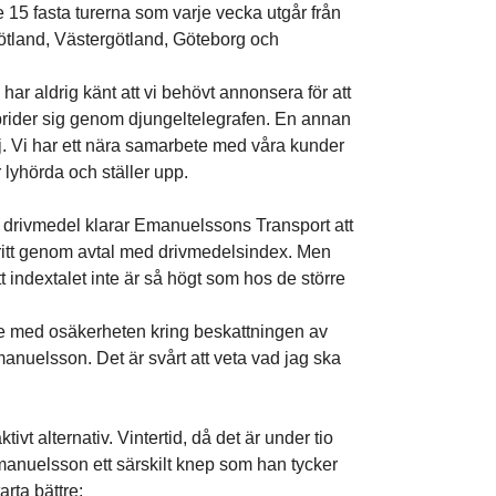
15 fasta turerna som varje vecka utgår från
götland, Västergötland, Göteborg och
ar aldrig känt att vi behövt annonsera för att
sprider sig genom djungeltelegrafen. En annan
nej. Vi har ett nära samarbete med våra kunder
r lyhörda och ställer upp.
 drivmedel klarar Emanuelssons Transport att
ilfritt genom avtal med drivmedelsindex. Men
tt indextalet inte är så högt som hos de större
de med osäker­heten kring beskattningen av
nuelsson. Det är svårt att veta vad jag ska
tivt alternativ. Vintertid, då det är under tio
anuelsson ett särskilt knep som han tycker
tarta bättre: