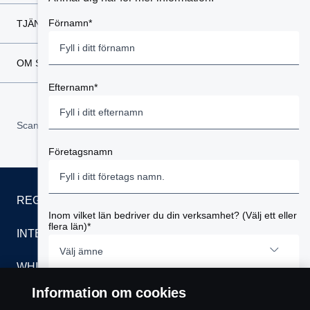
Förnamn*
TJÄNSTER
OM SCANIA SVERIGE
Efternamn*
Scania i region:
Sverige
Företagsnamn
REGLER
Inom vilket län bedriver du din verksamhet? (Välj ett eller
flera län)*
INTEGRITETSPOLICY
Välj ämne
WHISTLEBLOWING
Information om cookies
E-postadress*
KONTAKT
Stockholms län