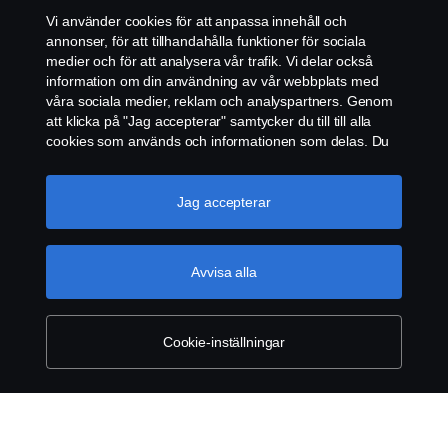
Vi använder cookies för att anpassa innehåll och
ÅTERFÖRSÄLJARE
annonser, för att tillhandahålla funktioner för sociala
Uppsala län
medier och för att analysera vår trafik. Vi delar också
information om din användning av vår webbplats med
Allmänna villkor
COOKIE POLICY
Södermanlands län
våra sociala medier, reklam och analyspartners. Genom
Vi respekterar din integritet. Dina kontaktuppgifter
att klicka på "Jag accepterar" samtycker du till till alla
hanteras enligt vår
integritetspolicy
inom Scania
COOKIE-INSTÄLLNINGAR
Sveriges organisation.
cookies som används och informationen som delas. Du
Östergötlands län
kan också hantera dina cookies genom att klicka på
Ja, jag godkänner villkoren i Scanias
integritetspolicy och samtycker till
"Cookie-inställningar" och välja de kategorier du vill
Jönköpings län
direktmarknadsföring via e-post gällande Scania
acceptera. För en mer detaljerad förklaring av hur vi
Jag accepterar
tjänster, service och avtal
använder cookies, besök vår sida om cookies, som du
Kronobergs län
kan hitta genom att klicka på länken under den här
texten.
Mer information om ditt dataskydd
Avvisa alla
Kalmar län
© Copyright Scania 2026. Scania Sverige AB, Box
Skicka
900, 127 29 Stockholm, Telefon: 010-706 60 00
Gotlands län
Cookie-inställningar
Blekinge län
Skåne län