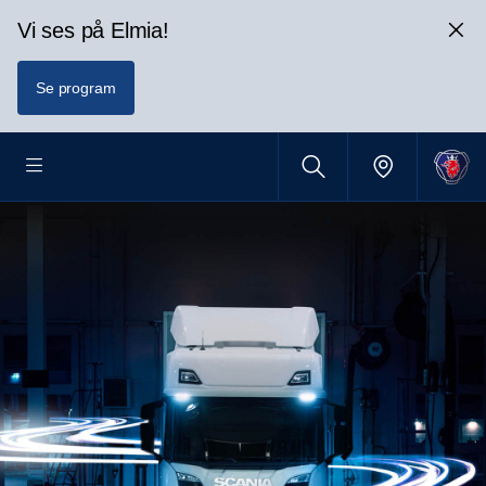
Vi ses på Elmia!
Se program