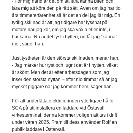
- För mig handlar det om att lära känna bilen och
lära mig att köra den på rätt sätt. Även om jag har tio
års timmererfarenhet så är det en del jag lär mig. En
tydlig skillnad är att jag tidigare har lyssnat på
motorn när jag kör, om jag ska växla eller inte, i
backarna. Nu är det tyst i hytten, nu får jag ”känna”
mer, säger han.
Just tystheten är den största skillnaden, menar han.
- Jag märker hur tyst och lugnt det är i hytten, vilket
är skönt. Men det är efter arbetsdagen som jag
inser den största nyttan – efter nio timmar så är jag
mycket piggare när jag kommer hem, säger han.
För att underlätta elektrifieringen ytterligare håller
SCA på att installera en laddare vid Östavall
virkesterminal, denna kommer troligen att tas i drift
under våren 2025. Fram till dess använder Rolf en
publik laddare i Östervall.