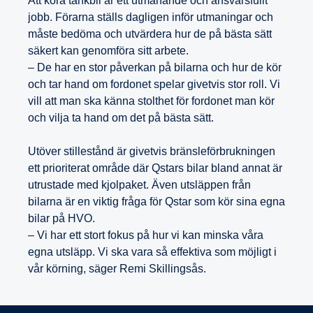
Att köra tankbil är ett utmanande och ansvars­fullt
jobb. Förarna ställs dagligen inför utmaningar och
måste bedöma och utvärdera hur de på bästa sätt
säkert kan genomföra sitt arbete.
– De har en stor påverkan på bilarna och hur de kör
och tar hand om fordonet spelar givetvis stor roll. Vi
vill att man ska känna stolthet för fordonet man kör
och vilja ta hand om det på bästa sätt.
Utöver stillestånd är givetvis bränsleförbrukningen
ett prioriterat område där Qstars bilar bland annat är
utrustade med kjolpaket. Även utsläppen från
bilarna är en viktig fråga för Qstar som kör sina egna
bilar på HVO.
– Vi har ett stort fokus på hur vi kan minska våra
egna utsläpp. Vi ska vara så effektiva som möjligt i
vår körning, säger Remi Skillingsås.