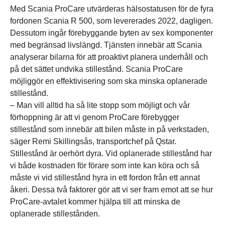
Med Scania ProCare utvärderas hälso­statusen för de fyra
fordonen Scania R 500, som levererades 2022, dagligen.
Dessutom ingår förebyggande byten av sex komponenter
med begränsad livslängd. Tjänsten innebär att Scania
analyserar bilarna för att proaktivt planera underhåll och
på det sättet undvika stillestånd. Scania ProCare
möjliggör en effektivisering som ska minska oplanerade
stillestånd.
– Man vill alltid ha så lite stopp som möjligt och vår
förhoppning är att vi genom ProCare förebygger
stillestånd som innebär att bilen måste in på verkstaden,
säger Remi Skillingsås, transportchef på Qstar.
Stillestånd är oerhört dyra. Vid oplanerade stillestånd har
vi både kostnaden för förare som inte kan köra och så
måste vi vid stillestånd hyra in ett fordon från ett annat
åkeri. Dessa två faktorer gör att vi ser fram emot att se hur
ProCare-avtalet kommer hjälpa till att minska de
oplanerade stillestånden.