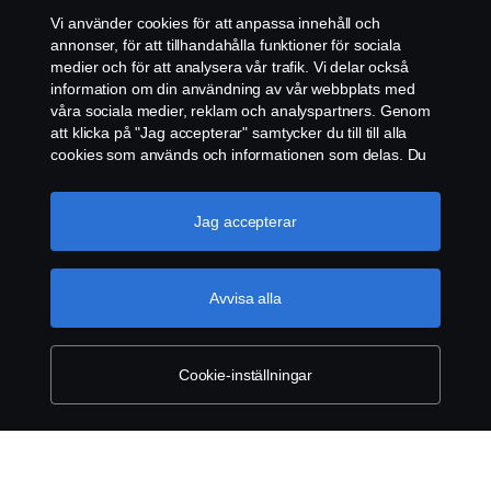
Vi använder cookies för att anpassa innehåll och
ÅTERFÖRSÄLJARE
annonser, för att tillhandahålla funktioner för sociala
medier och för att analysera vår trafik. Vi delar också
COOKIE POLICY
information om din användning av vår webbplats med
våra sociala medier, reklam och analyspartners. Genom
att klicka på "Jag accepterar" samtycker du till till alla
COOKIE-INSTÄLLNINGAR
cookies som används och informationen som delas. Du
kan också hantera dina cookies genom att klicka på
"Cookie-inställningar" och välja de kategorier du vill
acceptera. För en mer detaljerad förklaring av hur vi
Jag accepterar
använder cookies, besök vår sida om cookies, som du
kan hitta genom att klicka på länken under den här
texten.
Mer information om ditt dataskydd
Avvisa alla
© Copyright Scania 2026. Scania Sverige AB, Box
900, 127 29 Stockholm, Telefon: 010-706 60 00
Cookie-inställningar