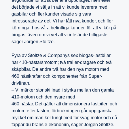
avgörande för att få behålla uppdraget, men efter
det började vi sälja in att vi kunde leverera med
gasbilar och fler kunder visade sig vara
intresserade av det. Vi har fått nya kunder, och fler
körningar hos våra befintliga kunder, för att vi kör på
biogas, även om vi vet att vi inte är de billigaste,
säger Jörgen Stoltze.
Fyra av Stoltze & Companys sex biogas-lastbilar
har 410-hästarsmotorn; två trailer-dragare och två
skåpbilar. De andra två har den nya motorn med
460 hästkrafter och komponenter från Super-
drivlinan.
– Vi märker stor skillnad i styrka mellan den gamla
410-motorn och den nyare med
460 hästar. Det gäller att dimensionera lastbilen och
motorn efter lasten; förbrukningen går upp ganska
mycket om man kör tungt med för svag motor och då
tappar du bränsle-ekonomin, säger Jörgen Stoltze.