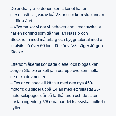
De andra fyra fordonen som åkeriet har är
diesellastbilar, varav två V8:or som kom strax innan
jul förra året.
– V8:orna kör vi där vi behöver ännu mer styrka. Vi
har en körning som går mellan Nässjö och
Stockholm med målarfärg och byggmaterial med en
totalvikt på över 60 ton; där kör vi V8, säger Jörgen
Stoltze.
Eftersom åkeriet kör både diesel och biogas kan
Jörgen Stoltze enkelt jämföra upplevelsen mellan
de olika drivmedlen:
– Det är en speciell känsla med den nya 460-
motorn; du glider ut på E4:an med ett fullastat 25-
metersekipage, slår på farthållaren och det låter
nästan ingenting. V8:orna har det klassiska mullret i
hytten.