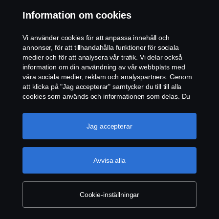
Information om cookies
KONTAKT
Vi använder cookies för att anpassa innehåll och
ÅTERFÖRSÄLJARE
annonser, för att tillhandahålla funktioner för sociala
medier och för att analysera vår trafik. Vi delar också
COOKIE POLICY
information om din användning av vår webbplats med
våra sociala medier, reklam och analyspartners. Genom
att klicka på "Jag accepterar" samtycker du till till alla
COOKIE-INSTÄLLNINGAR
cookies som används och informationen som delas. Du
kan också hantera dina cookies genom att klicka på
"Cookie-inställningar" och välja de kategorier du vill
acceptera. För en mer detaljerad förklaring av hur vi
Jag accepterar
använder cookies, besök vår sida om cookies, som du
kan hitta genom att klicka på länken under den här
texten.
Mer information om ditt dataskydd
Avvisa alla
© Copyright Scania 2026. Scania Sverige AB, Box
900, 127 29 Stockholm, Telefon: 010-706 60 00
Cookie-inställningar