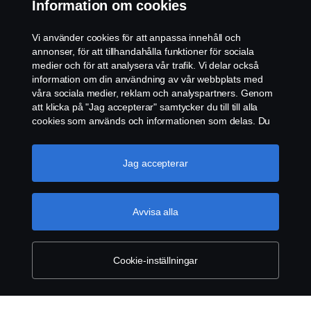
Information om cookies
KONTAKT
Vi använder cookies för att anpassa innehåll och
ÅTERFÖRSÄLJARE
annonser, för att tillhandahålla funktioner för sociala
medier och för att analysera vår trafik. Vi delar också
COOKIE POLICY
information om din användning av vår webbplats med
våra sociala medier, reklam och analyspartners. Genom
att klicka på "Jag accepterar" samtycker du till till alla
COOKIE-INSTÄLLNINGAR
cookies som används och informationen som delas. Du
kan också hantera dina cookies genom att klicka på
"Cookie-inställningar" och välja de kategorier du vill
acceptera. För en mer detaljerad förklaring av hur vi
Jag accepterar
använder cookies, besök vår sida om cookies, som du
kan hitta genom att klicka på länken under den här
texten.
Mer information om ditt dataskydd
Avvisa alla
© Copyright Scania 2026. Scania Sverige AB, Box
900, 127 29 Stockholm, Telefon: 010-706 60 00
Cookie-inställningar