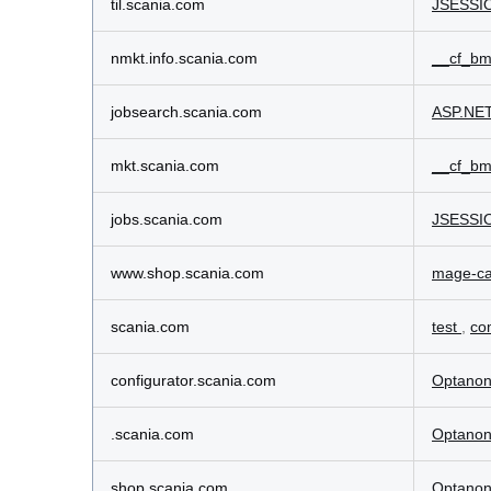
til.scania.com
JSESSI
nmkt.info.scania.com
__cf_b
jobsearch.scania.com
ASP.NET
mkt.scania.com
__cf_b
jobs.scania.com
JSESSI
www.shop.scania.com
mage-ca
scania.com
test
,
co
configurator.scania.com
Optano
.scania.com
Optanon
shop.scania.com
Optano