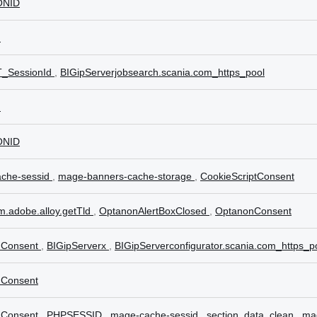
ONID
m
_SessionId
,
BIGipServerjobsearch.scania.com_https_pool
m
ONID
che-sessid
,
mage-banners-cache-storage
,
CookieScriptConsent
m.adobe.alloy.getTld
,
OptanonAlertBoxClosed
,
OptanonConsent
nConsent
,
BIGipServerx
,
BIGipServerconfigurator.scania.com_https_p
Consent
nConsent
,
PHPSESSID
,
mage-cache-sessid
,
section_data_clean
,
ma