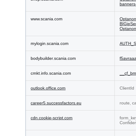
banners
www.scania.com
Optano
BIGipSe
Optanon
mylogin.scania.com
AUTH_S
bodybuilder.scania.com
f5avraa
cmkt.info.scania.com
__cf_b
outlook.office.com
ClientId
career5.successfactors.eu
route, 
cdn.cookie-script.com
form_key
Confide