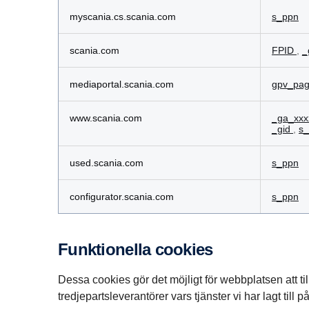
myscania.cs.scania.com
s_ppn
scania.com
FPID
,
_
mediaportal.scania.com
gpv_pa
www.scania.com
_ga_xxx
_gid
,
s
used.scania.com
s_ppn
configurator.scania.com
s_ppn
Funktionella cookies
Dessa cookies gör det möjligt för webbplatsen att ti
tredjepartsleverantörer vars tjänster vi har lagt till