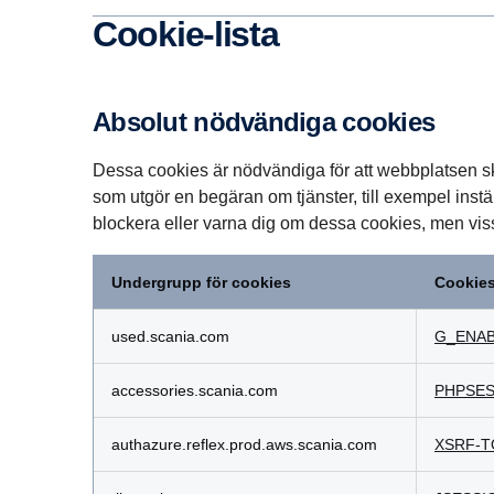
Cookie-lista
Absolut nödvändiga cookies
Dessa cookies är nödvändiga för att webbplatsen ska
som utgör en begäran om tjänster, till exempel instäl
blockera eller varna dig om dessa cookies, men viss
Undergrupp för cookies
Cookie
Absolut
nödvändiga
used.scania.com
G_ENAB
cookies
accessories.scania.com
PHPSES
authazure.reflex.prod.aws.scania.com
XSRF-T