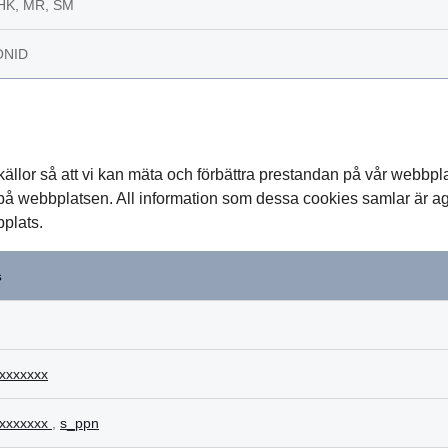
K, MR, SM
ONID
källor så att vi kan mäta och förbättra prestandan på vår webbpla
t på webbplatsen. All information som dessa cookies samlar är a
bplats.
s
xxxxxxx
xxxxxxx
,
s_ppn