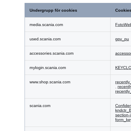
Undergrupp för cookies
Cookie
Funktionella
cookies
media.scania.com
FotoWeb
used.scania.com
gpv_pu
accessories.scania.com
accesso
mylogin.scania.com
KEYCL
www.shop.scania.com
recentl
,
recent
recentl
scania.com
Confide
kndctr
section-
form_k