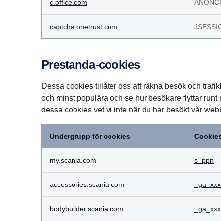
c.office.com
ANONCH
captcha.onetrust.com
JSESSI
Prestanda-cookies
Dessa cookies tillåter oss att räkna besök och trafik
och minst populära och se hur besökare flyttar run
dessa cookies vet vi inte när du har besökt vår web
Undergrupp för cookies
Cookie
Prestanda-
cookies
my.scania.com
s_ppn
accessories.scania.com
_ga_xxx
bodybuilder.scania.com
_ga_xxx