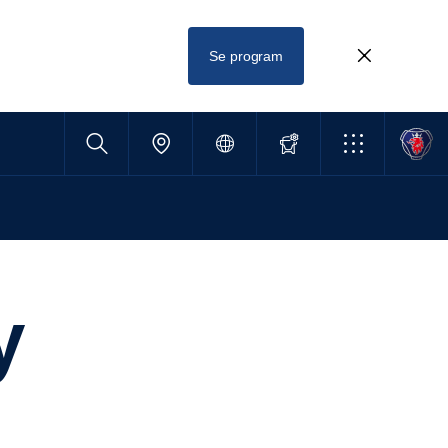
Se program
y