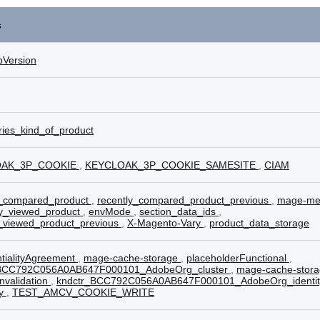
s
Version
ries_kind_of_product
OAK_3P_COOKIE
,
KEYCLOAK_3P_COOKIE_SAMESITE
,
CIAM
y_compared_product
,
recently_compared_product_previous
,
mage-me
ly_viewed_product
,
envMode
,
section_data_ids
,
y_viewed_product_previous
,
X-Magento-Vary
,
product_data_storage
ntialityAgreement
,
mage-cache-storage
,
placeholderFunctional
,
_BCC792C056A0AB647F000101_AdobeOrg_cluster
,
mage-cache-stora
invalidation
,
kndctr_BCC792C056A0AB647F000101_AdobeOrg_identi
ey
,
TEST_AMCV_COOKIE_WRITE