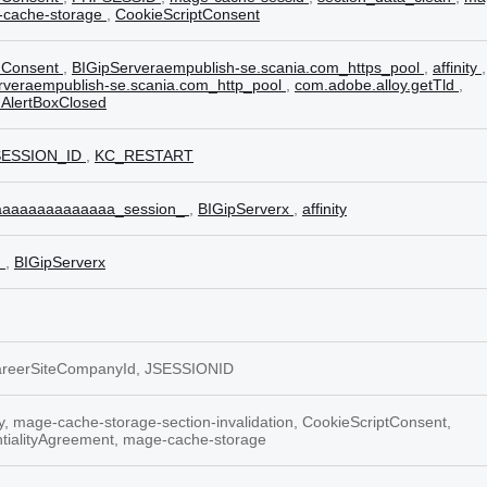
-cache-storage
,
CookieScriptConsent
nConsent
,
BIGipServeraempublish-se.scania.com_https_pool
,
affinity
,
rveraempublish-se.scania.com_http_pool
,
com.adobe.alloy.getTld
,
AlertBoxClosed
ESSION_ID
,
KC_RESTART
aaaaaaaaaaaaaa_session_
,
BIGipServerx
,
affinity
m
,
BIGipServerx
careerSiteCompanyId, JSESSIONID
, mage-cache-storage-section-invalidation, CookieScriptConsent,
ntialityAgreement, mage-cache-storage