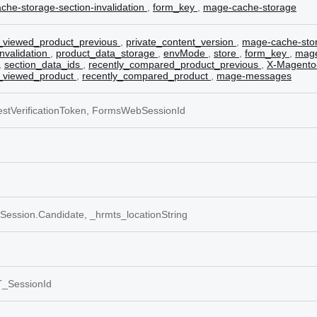
he-storage-section-invalidation
,
form_key
,
mage-cache-storage
y_viewed_product_previous
,
private_content_version
,
mage-cache-sto
invalidation
,
product_data_storage
,
envMode
,
store
,
form_key
,
mage
,
section_data_ids
,
recently_compared_product_previous
,
X-Magento
y_viewed_product
,
recently_compared_product
,
mage-messages
stVerificationToken, FormsWebSessionId
ession.Candidate, _hrmts_locationString
_SessionId