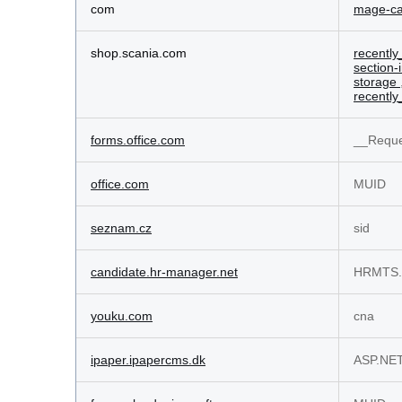
com
mage-cac
shop.scania.com
recentl
section-
storage
recentl
forms.office.com
__Reque
office.com
MUID
seznam.cz
sid
candidate.hr-manager.net
HRMTS.S
youku.com
cna
ipaper.ipapercms.dk
ASP.NET