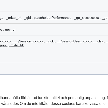
ga
,
_mkto_trk
,
_gid
,
placeholderPerformance
,
_ga_xxxxxxxxxx
,
_ga
ge
,
gpv_url
xxxxxxx
,
_hjSession_xxxxxx
,
_clck
,
_hjSessionUser_xxxxxx
,
_clsk
,
_ppn
,
_mkto_trk
llhandahålla förbättrad funktionalitet och personlig anpassning. D
 på våra sidor. Om du inte tillåter dessa cookies kanske vissa elle