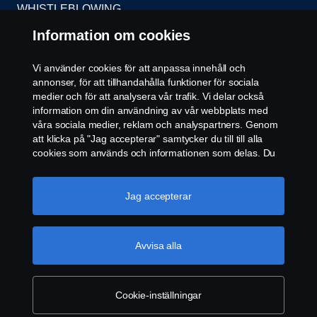
WHISTLEBLOWING
Information om cookies
KONTAKT
Vi använder cookies för att anpassa innehåll och
ÅTERFÖRSÄLJARE
annonser, för att tillhandahålla funktioner för sociala
medier och för att analysera vår trafik. Vi delar också
COOKIE POLICY
information om din användning av vår webbplats med
våra sociala medier, reklam och analyspartners. Genom
att klicka på "Jag accepterar" samtycker du till till alla
COOKIE-INSTÄLLNINGAR
cookies som används och informationen som delas. Du
kan också hantera dina cookies genom att klicka på
"Cookie-inställningar" och välja de kategorier du vill
acceptera. För en mer detaljerad förklaring av hur vi
Jag accepterar
använder cookies, besök vår sida om cookies, som du
kan hitta genom att klicka på länken under den här
texten.
Mer information om ditt dataskydd
Avvisa alla
© Copyright Scania 2026. Scania Sverige AB, Box
900, 127 29 Stockholm, Telefon: 010-706 60 00
Cookie-inställningar