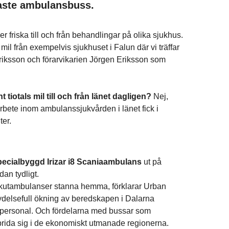
taste ambulansbuss.
r friska till och från behandlingar på olika sjukhus.
il från exempelvis sjukhuset i Falun där vi träffar
iksson och förarvikarien Jörgen Eriksson som
tiotals mil till och från länet dagligen?
Nej,
bete inom ambulanssjukvården i länet fick i
nter.
ecialbyggd Irizar i8 Scaniaambulans
ut på
dan tydligt.
akutambulanser stanna hemma, förklarar Urban
ydelsefull ökning av beredskapen i Dalarna
 personal. Och fördelarna med bussar som
prida sig i de ekonomiskt utmanade regionerna.