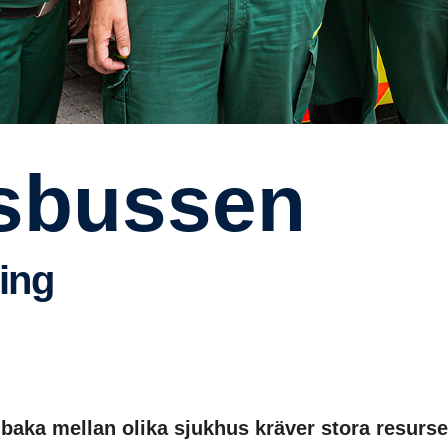
s­bussen
ning
llbaka mellan olika sjukhus kräver stora resurse