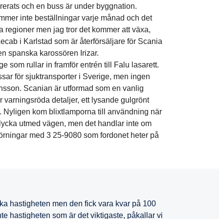
ererats och en buss är under byggnation.
mmer inte beställningar varje månad och det
lla regioner men jag tror det kommer att växa,
cab i Karlstad som är återförsäljare för Scania
den spanska karossören Irizar.
 som rullar in framför entrén till Falu lasarett.
ssar för sjuktransporter i Sverige, men ingen
nsson. Scanian är utformad som en vanlig
 varningsröda detaljer, ett lysande gulgrönt
r. Nyligen kom blixtlamporna till användning när
lycka utmed vägen, men det handlar inte om
örningar med 3 25-9080 som fordonet heter på
e öka hastigheten men den fick vara kvar på 100
nte hastigheten som är det viktigaste, påkallar vi