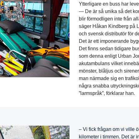
Ytterligare en buss har lev
— De är så unika så det ko
blir förmodligen inte från a
säger Håkan Kindberg på Le
och svensk distributör för 
Det är ett imponerande bygge
Det finns sedan tidigare bu
som denna enligt Urban Jo
akutambulans vilket innebär
mönster, blåljus och sirene
man närmade sig en trafiko
några snabba utryckningsk
”larmspråk”, förklarar han.
– Vi fick frågan om vi vill
kilometer i timmen. Det är i