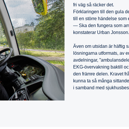
fri väg så räcker det.
Förklaringen till den gula 
till en större händelse som 
— Ska den fungera som amb
konstaterar Urban Jonsson
Även om utsidan är häftig s
lösningarna utformats, av en
avdelningar, ”ambulansdelen
EKG-övervakning baktill och 
den främre delen. Kravet fr
kunna ta så många sittande 
i samband med sjukhusbe