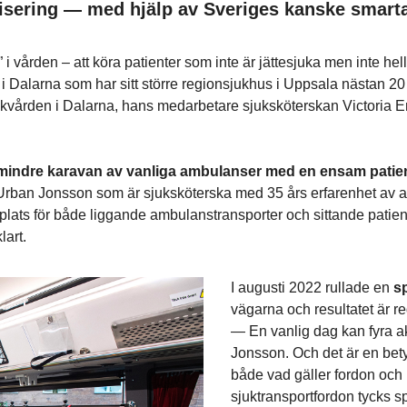
visering — med hjälp av Sveriges kanske smar
vården – att köra patienter som inte är jättesjuka men inte helle
 Dalarna som har sitt större regionsjukhus i Uppsala nästan 20 m
ården i Dalarna, hans medarbetare sjuksköterskan Victoria Er
n mindre karavan av vanliga ambulanser med en ensam patient 
Urban Jonsson som är sjuksköterska med 35 års erfarenhet av ar
lats för både liggande ambulanstransporter och sittande patie
lart.
I augusti 2022 rullade en
sp
vägarna och resultatet är re
— En vanlig dag kan fyra 
Jonsson. Och det är en bet
både vad gäller fordon och
sjuktransportfordon tycks s