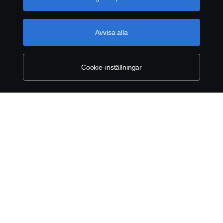
använder cookies, besök vår sida om cookies, som du
INTEGRITETSPOLICY
kan hitta genom att klicka på länken under den här
texten.
Mer information om ditt dataskydd
WHISTLEBLOWING
Avvisa alla
KONTAKT
Cookie-inställningar
ÅTERFÖRSÄLJARE
COOKIE POLICY
COOKIE-INSTÄLLNINGAR
© Copyright Scania 2026. Scania Sverige AB, Box
900, 127 29 Stockholm, Telefon: 010-706 60 00