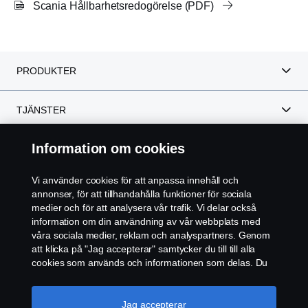
Scania Hållbarhetsredogörelse (PDF)
PRODUKTER
TJÄNSTER
Information om cookies
OM SCANIA SVERIGE
Vi använder cookies för att anpassa innehåll och
annonser, för att tillhandahålla funktioner för sociala
medier och för att analysera vår trafik. Vi delar också
Scania i region:
Sverige
information om din användning av vår webbplats med
våra sociala medier, reklam och analyspartners. Genom
att klicka på "Jag accepterar" samtycker du till till alla
cookies som används och informationen som delas. Du
kan också hantera dina cookies genom att klicka på
REGLER
"Cookie-inställningar" och välja de kategorier du vill
acceptera. För en mer detaljerad förklaring av hur vi
Jag accepterar