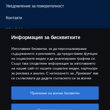
Уведомление за поверителност
Контакти
Whistleblowing
Информация за бисквитките
Бюлетин
Използваме бисквитки, за да персонализираме
Политика за бисквитки
съдържанието и рекламите, да предоставим функции
на социалните медии и да анализираме трафика си.
Също така споделяме информация за използването
Настройки на бисквитките
на нашия сайт от нашите социални медии, партньори
за реклама и анализ. С натискането на „Приемам“ вие
се съгласявате да дадете съгласието си за всички
използвани „бисквитки“ и информацията, която се
споделя. Можете също така да управлявате своите
бисквитки, като щракнете върху „Настройки на
Приемане на всички бисквитки
бисквитките“ и изберете категориите, които искате да
приемете. За по-подробно обяснение как използваме
© Copyright Scania 2026 Всички права запазени.
бисквитки, моля, посетете нашия раздел бисквитки,