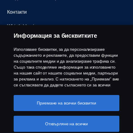
Контакти
Whistleblowing
Информация за бисквитките
Бюлетин
Използваме бисквитки, за да персонализираме
Политика за бисквитки
съдържанието и рекламите, да предоставим функции
на социалните медии и да анализираме трафика си.
Също така споделяме информация за използването
Настройки на бисквитките
на нашия сайт от нашите социални медии, партньори
за реклама и анализ. С натискането на „Приемам“ вие
се съгласявате да дадете съгласието си за всички
използвани „бисквитки“ и информацията, която се
споделя. Можете също така да управлявате своите
бисквитки, като щракнете върху „Настройки на
Приемане на всички бисквитки
бисквитките“ и изберете категориите, които искате да
приемете. За по-подробно обяснение как използваме
© Copyright Scania 2026 Всички права запазени.
бисквитки, моля, посетете нашия раздел бисквитки,
Отхвърляне на всички
Скания България ЕООД, 1186 София, с. Герман,
който можете да намерите, като щракнете върху
ул. Манастирска воденица №5, Тел.+359 2 970
връзката под този текст
Повече информация за