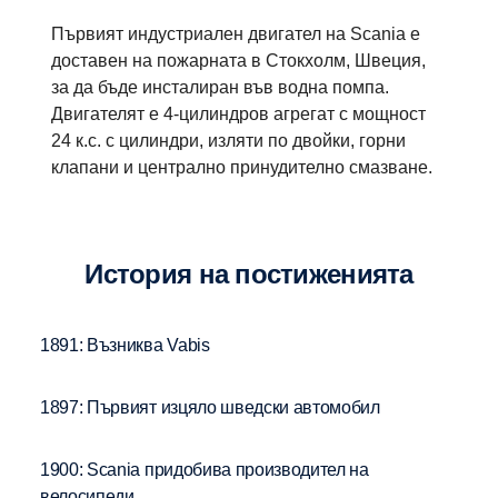
Първият индустриален двигател на Scania е
доставен на пожарната в Стокхолм, Швеция,
за да бъде инсталиран във водна помпа.
Двигателят е 4-цилиндров агрегат с мощност
24 к.с. с цилиндри, изляти по двойки, горни
клапани и централно принудително смазване.
История на постиженията
1891: Възниква Vabis
1897: Първият изцяло шведски автомобил
1900: Scania придобива производител на
велосипеди