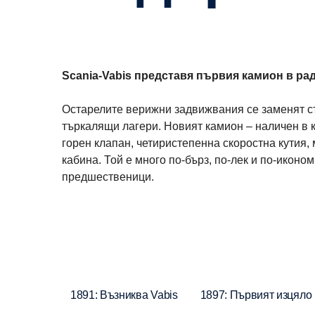
Scania-Vabis представя първия камион в рад
Остарелите верижни задвижвания се заменят съ
търкалящи лагери. Новият камион – наличен в к
горен клапан, четиристепенна скоростна кутия,
кабина. Той е много по-бърз, по-лек и по-иконо
предшественици.
1891: Възниква Vabis
1897: Първият изцяло