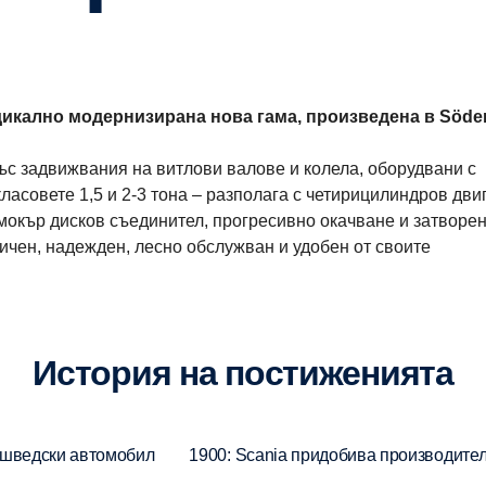
икално модернизирана нова гама, произведена в Södert
с задвижвания на витлови валове и колела, оборудвани с
ласовете 1,5 и 2-3 тона – разполага с четирицилиндров двиг
 мокър дисков съединител, прогресивно окачване и затворе
мичен, надежден, лесно обслужван и удобен от своите
История на постиженията
 шведски автомобил
1900: Scania придобива производите