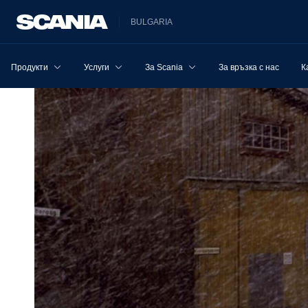
BULGARIA
Продукти
Услуги
За Scania
За връзка с нас
К