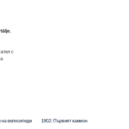
älje.
ател с
на
л на велосипеди
1902: Първият камион