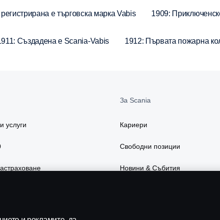
 регистрирана е търговска марка Vabis
1909: Приключенск
1911: Създадена е Scania-Vabis
1912: Първата пожарна ко
За Scania
и услуги
Кариери
0
Свободни позиции
застраховане
Новини & Събития
есоари
Устойчивост в Scania
слуги
Scania Lifestyle webshop
ието и рекламите, да