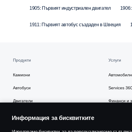
1905: Първият индустриален двигател
1906:
1911: Първият автобус създаден в Швеция
Продукти
Услуги
Камиони
Автомобилн
Автобуси
Services 36
Двигатели
Финанси и 
Пакети и характеристики
Части и акс
Информация за бисквитките
Дигитални у
Използваме бисквитки, за да персонализираме съдържан