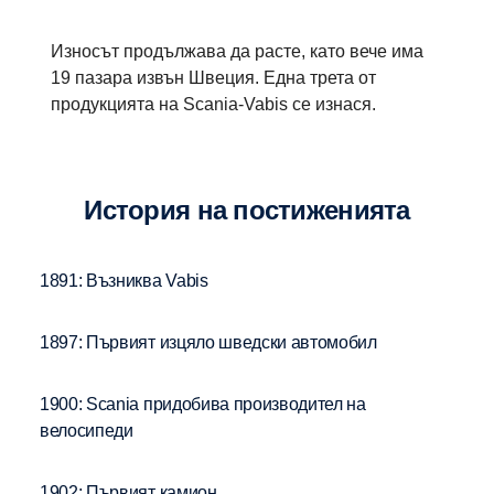
Износът продължава да расте, като вече има
19 пазара извън Швеция. Една трета от
продукцията на Scania-Vabis се изнася.
История на постиженията
1891: Възниква Vabis
1897: Първият изцяло шведски автомобил
1900: Scania придобива производител на
велосипеди
1902: Първият камион