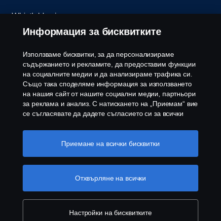
Whistleblowing
Информация за бисквитките
Бюлетин
Използваме бисквитки, за да персонализираме
Политика за бисквитки
съдържанието и рекламите, да предоставим функции
на социалните медии и да анализираме трафика си.
Също така споделяме информация за използването
Настройки на бисквитките
на нашия сайт от нашите социални медии, партньори
за реклама и анализ. С натискането на „Приемам“ вие
се съгласявате да дадете съгласието си за всички
използвани „бисквитки“ и информацията, която се
споделя. Можете също така да управлявате своите
бисквитки, като щракнете върху „Настройки на
Приемане на всички бисквитки
бисквитките“ и изберете категориите, които искате да
приемете. За по-подробно обяснение как използваме
© Copyright Scania 2026 Всички права запазени.
бисквитки, моля, посетете нашия раздел бисквитки,
Отхвърляне на всички
Скания България ЕООД, 1186 София, с. Герман,
който можете да намерите, като щракнете върху
ул. Манастирска воденица №5, Тел.+359 2 970
връзката под този текст
Повече информация за
54 00
вашата поверителност
Настройки на бисквитките