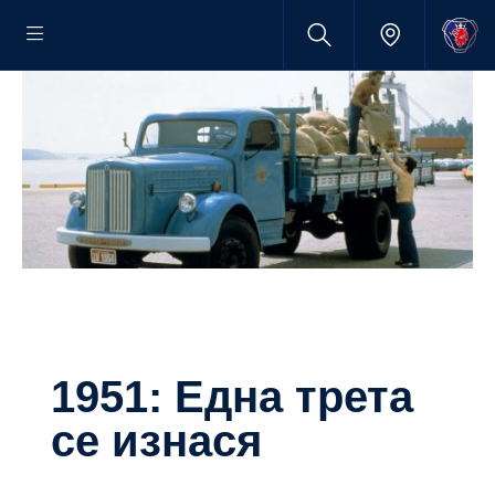
1951: Една трета
се изнася