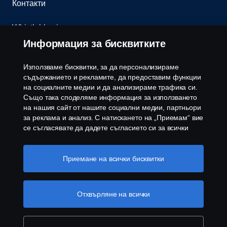
Контакти
Whistleblowing
Информация за бисквитките
Бюлетин
Използваме бисквитки, за да персонализираме
Политика за бисквитки
съдържанието и рекламите, да предоставим функции
на социалните медии и да анализираме трафика си.
Също така споделяме информация за използването
Настройки на бисквитките
на нашия сайт от нашите социални медии, партньори
за реклама и анализ. С натискането на „Приемам“ вие
се съгласявате да дадете съгласието си за всички
използвани „бисквитки“ и информацията, която се
споделя. Можете също така да управлявате своите
бисквитки, като щракнете върху „Настройки на
Приемане на всички бисквитки
бисквитките“ и изберете категориите, които искате да
приемете. За по-подробно обяснение как използваме
© Copyright Scania 2026 Всички права запазени.
бисквитки, моля, посетете нашия раздел бисквитки,
Отхвърляне на всички
Скания България ЕООД, 1186 София, с. Герман,
който можете да намерите, като щракнете върху
ул. Манастирска воденица №5, Тел.+359 2 970
връзката под този текст
Повече информация за
54 00
вашата поверителност