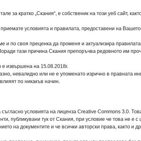
 за кратко „Скания“, е собственик на този уеб сайт, както 
приемате условията и правилата, предоставени на Вашето в
е и по своя преценка да променя и актуализира правилата 
Поради тази причина Скания препоръчва редовното им прочи
 е извършена на 15.08.2018г.
разно, невалидно или не е упоменато изрично в правната и
влияят по никакъв начин.
 съгласно условията на лиценза Creative Commons 3.0. Това
нти, публикувани тук от Скания, при условие че това не е 
ието на документите и че всички авторски права, както и д