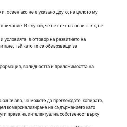
и, освен ако не е указано друго, на цялото му
нимание. В случай, че не сте съгласни с тях, не
и условията, в отговор на развитието на
тане, тъй като те са обвързващи за
нформация, валидността и приложимостта на
 означава, че можете да преглеждате, копирате,
с цел комерсиализиране на съдържанието като
руги права на интелектуална собственост върху