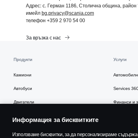
Адрес: с. Герман 1186, Столична община, район 
имейл
bg.privacy@scania.com
телефон +359 2 970 54 00
За връзка с нас
Продукти
Услуги
Камиони
Автомобилн
Автобуси
Services 36
Двигатели
Финанси и 
Пакети и характеристики
Части и акс
Информация за бисквитките
Дигитални у
Използваме бисквитки, за да персонализираме съдържан