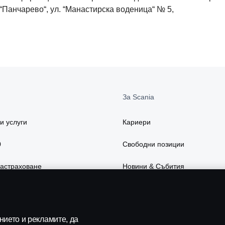
“Панчарево“, ул. “Манастирска воденица“ № 5,
За Scania
и услуги
Кариери
0
Свободни позиции
застраховане
Новини & Събития
есоари
Устойчивост в Scania
слуги
Scania Lifestyle webshop
ието и рекламите, да