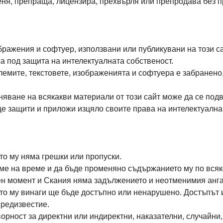
еня, препраща, лицензира, прехвърля или препродава без 
бражения и софтуер, използвани или публикувани на този сай
а под защита на интелектуалната собственост.
лемите, текстовете, изображенията и софтуера е забранен
ване на всякакви материали от този сайт може да се подв
е защити и приложи изцяло своите права на интелектуална 
то му няма грешки или пропуски.
ме на време и да бъде променяно съдържанието му по всяк
ен момент и Скания няма задължението и неотменимия анга
то му винаги ще бъде достъпно или ненарушено. Достъпът и
предизвестие.
орност за директни или индиректни, наказателни, случайни