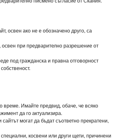
предварително писмено съгласие от Скания.
т, освен ако не е обозначено друго, са
о, освен при предварително разрешение от
еде под гражданска и правна отговорност
собственост.
о време. Имайте предвид, обаче, че всяко
жимент да го актуализира.
 сайтът могат да бъдат съответно прекратени,
, специални, косвени или други щети, причинени