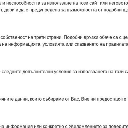
ли неспособността за използване на този сайт или неговот
т, дори и да е предупредена за възможността от подобни ще
собственост на трети страни. Подобни връзки обаче са с ц
а на информацията, условията или спазването на правилата
 следните допълнителни условия за използването на този сай
ните данни, които събираме от Вас, Вие ни предоставяте и
на информация или конкретно с Уведомлението за поверителн