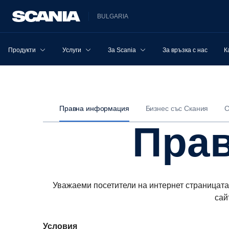
BULGARIA
Продукти
Услуги
За Scania
За връзка с нас
К
Правна информация
Бизнес със Скания
C
Пр
Уважаеми посетители на интернет страницата
сай
Условия