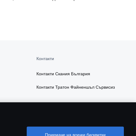
Контакти
Контакти Скания България
Контакти Тратон Файненшъл Сървисиз
Приемане на всички бисквитки