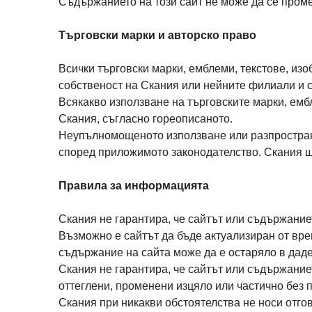
Съдържанието на този сайт не може да се пром
Търговски марки и авторско право
Всички търговски марки, емблеми, текстове, изо
собственост на Скания или нейните филиали и с
Всякакво използване на търговските марки, емб
Скания, съгласно гореописаното.
Неупълномощеното използване или разпространя
според приложимото законодателство. Скания щ
Правила за информацията
Скания не гарантира, че сайтът или съдържание
Възможно е сайтът да бъде актуализиран от вре
съдържание на сайта може да е остаряло в дад
Скания не гарантира, че сайтът или съдържание
оттеглени, променени изцяло или частично без 
Скания при никакви обстоятелства не носи отгов