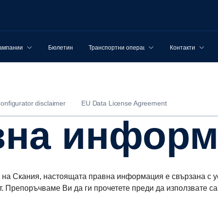
ампании
Бюлетин
Транспортни операции
Контакти
onfigurator disclaimer
EU Data License Agreement
авна инфор
 на Скания, настоящата правна информация е свързана с ус
т. Препоръчваме Ви да ги прочетете преди да използвате са