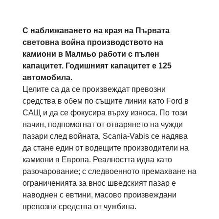
С наближаването на края на Първата
световна война производството на
камиони в Малмьо работи с пълен
капацитет. Годишният капацитет е 125
автомобила
.
Целите са да се произвеждат превозни
средства в обем по същите линии като Ford в
САЩ и да се фокусира върху износа. По този
начин, подпомогнат от отварянето на чужди
пазари след войната, Scania-Vabis се надява
да стане един от водещите производители на
камиони в Европа. Реалността идва като
разочарование; с следвоенното премахване на
ограниченията за внос шведският пазар е
наводнен с евтини, масово произвеждани
превозни средства от чужбина.