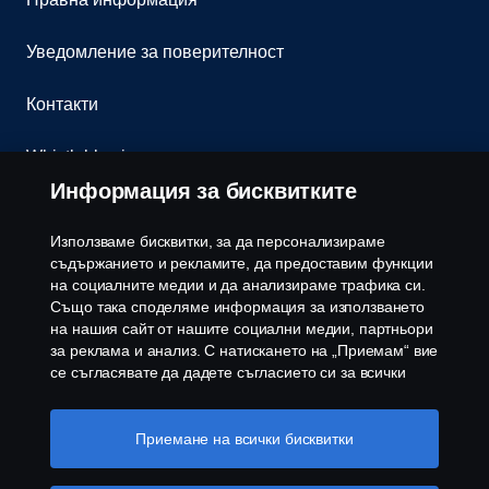
Уведомление за поверителност
Контакти
Whistleblowing
Информация за бисквитките
Бюлетин
Използваме бисквитки, за да персонализираме
Политика за бисквитки
съдържанието и рекламите, да предоставим функции
на социалните медии и да анализираме трафика си.
Също така споделяме информация за използването
Настройки на бисквитките
на нашия сайт от нашите социални медии, партньори
за реклама и анализ. С натискането на „Приемам“ вие
се съгласявате да дадете съгласието си за всички
използвани „бисквитки“ и информацията, която се
споделя. Можете също така да управлявате своите
бисквитки, като щракнете върху „Настройки на
Приемане на всички бисквитки
бисквитките“ и изберете категориите, които искате да
приемете. За по-подробно обяснение как използваме