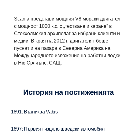
Scania представи мощния V8 морски двигател
с мощност 1000 к.с. с „тестване и каране“ в
Стокхолмския архипелаг за избрани клиенти и
медии. В края на 2012 г. двигателят беше
пуснат и на пазара в Северна Америка на
Международното изложение на работни лодки
в Ню Орлиънс, САЩ.
История на постиженията
1891: Възниква Vabis
1897: Първият изцяло шведски автомобил