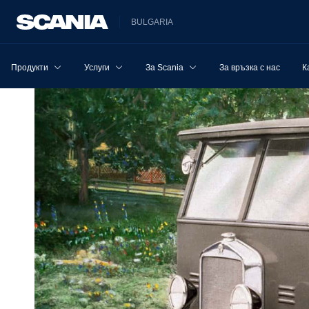
BULGARIA
Продукти
Услуги
За Scania
За връзка с нас
К