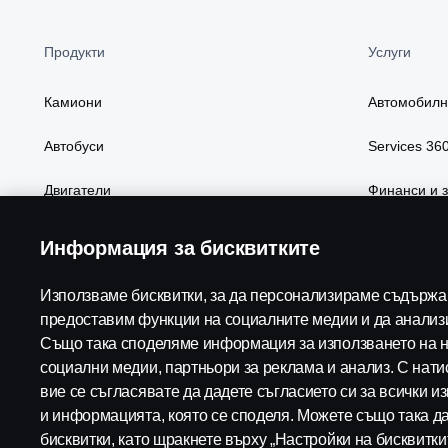
Продукти
Услуги
Камиони
Автомобилн
Автобуси
Services 36
Двигатели
Финанси и 
Пакети и характеристики
Части и акс
Информация за бисквитките
Дигитални у
Използваме бисквитки, за да персонализираме съдържан
предоставим функции на социалните медии и да анализ
Също така споделяме информация за използването на н
социални медии, партньори за реклама и анализ. С нати
Scania in Your Region:
Bulgaria
вие се съгласявате да дадете съгласието си за всички и
и информацията, която се споделя. Можете също така д
бисквитки, като щракнете върху „Настройки на бисквитки