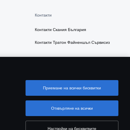
Контакти
Контакти Скания България
Контакти Тратон Файненшъл Сървисиз
Приемане на всички бисквитки
Отхвърляне на всички
Настройки на бисквитките