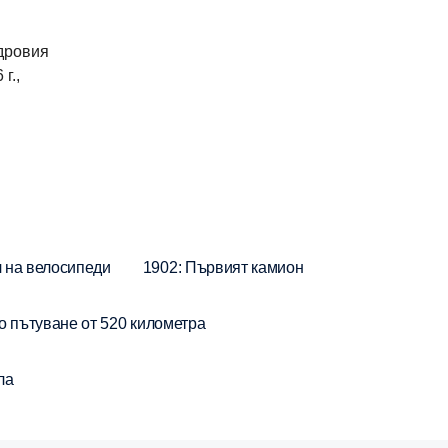
ндровия
г.,
л на велосипеди
1902: Първият камион
о пътуване от 520 километра
ла