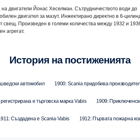
а на двигатели Йонас Хеселман. Сътрудничеството води до
обилен двигател за мазут. Инжектирано директно в 6-цили
 от свещ. Произведен в големи количества между 1932 и 1936 
н агрегат.
История на постиженията
 шведски автомобил
1900: Scania придобива производите
 регистрирана е търговска марка Vabis
1909: Приключенск
1911: Създадена е Scania-Vabis
1912: Първата пожарна ко