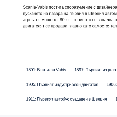
Scania-Vabis постига споразумение с дизайнер
пускането на пазара на първия в Швеция автом
агрегат с мощност 80 к.с., горивото се запалва
двигателят се продава главно като самостоятеле
1891: Възниква Vabis
1897: Първият изцяло
1905: Първият индустриален двигател
1906:
1911: Първият автобус създаден в Швеция