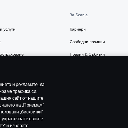
За Scania
и услуги
Кариери
0
Свободни позиции
застраховане
Новини & Събития
есоари
Устойчивост в Scania
слуги
Scania Lifestyle webshop
ието и рекламите, да
ираме трафика си.
ашия сайт от нашите
скането на „Приемам“
зползвани „бисквитки“
а управлявате своите
те“ и изберете