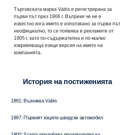
Търговската марка Vabis е регистрирана за
първи път през 1906 г. Въпреки че не е
известно кога името е използвано за първи път
неофициално, то се появява в рекламите от
1905 г. като по-съдържателна и по-малко
изкривяваща езици версия на името на
компанията.
История на постиженията
1891: Възниква Vabis
1897: Първият изцяло шведски автомобил
1900: Scania придобива производител на