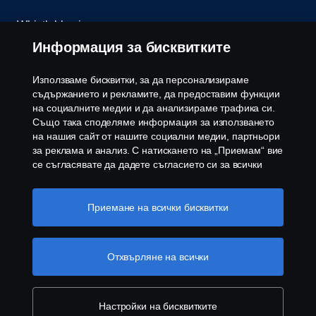
Whistleblowing
Информация за бисквитките
Бюлетин
Използваме бисквитки, за да персонализираме
Политика за бисквитки
съдържанието и рекламите, да предоставим функции
на социалните медии и да анализираме трафика си.
Също така споделяме информация за използването
Настройки на бисквитките
на нашия сайт от нашите социални медии, партньори
за реклама и анализ. С натискането на „Приемам“ вие
се съгласявате да дадете съгласието си за всички
използвани „бисквитки“ и информацията, която се
споделя. Можете също така да управлявате своите
бисквитки, като щракнете върху „Настройки на
Приемане на всички бисквитки
бисквитките“ и изберете категориите, които искате да
приемете. За по-подробно обяснение как използваме
© Copyright Scania 2026 Всички права запазени.
бисквитки, моля, посетете нашия раздел бисквитки,
Отхвърляне на всички
Скания България ЕООД, 1186 София, с. Герман,
който можете да намерите, като щракнете върху
ул. Манастирска воденица №5, Тел.+359 2 970
връзката под този текст
Повече информация за
54 00
вашата поверителност
Настройки на бисквитките