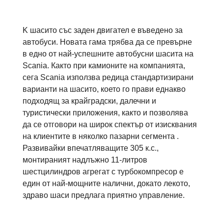
K шасито със заден двигател е въведено за
автобуси. Новата гама трябва да се превърне
в едно от най-успешните автобусни шасита на
Scania. Както при камионите на компанията,
сега Scania използва редица стандартизирани
варианти на шасито, което го прави еднакво
подходящ за крайградски, далечни и
туристически приложения, както и позволява
да се отговори на широк спектър от изисквания
на клиентите в няколко пазарни сегмента .
Развивайки впечатляващите 305 к.с.,
монтираният надлъжно 11-литров
шестцилиндров агрегат с турбокомпресор е
един от най-мощните налични, докато лекото,
здраво шаси предлага приятно управление.