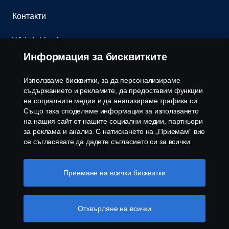
Контакти
Whistleblowing
Информация за бисквитките
Бюлетин
Използваме бисквитки, за да персонализираме
Политика за бисквитки
съдържанието и рекламите, да предоставим функции
на социалните медии и да анализираме трафика си.
Също така споделяме информация за използването
Настройки на бисквитките
на нашия сайт от нашите социални медии, партньори
за реклама и анализ. С натискането на „Приемам“ вие
се съгласявате да дадете съгласието си за всички
използвани „бисквитки“ и информацията, която се
споделя. Можете също така да управлявате своите
бисквитки, като щракнете върху „Настройки на
Приемане на всички бисквитки
бисквитките“ и изберете категориите, които искате да
приемете. За по-подробно обяснение как използваме
© Copyright Scania 2026 Всички права запазени.
бисквитки, моля, посетете нашия раздел бисквитки,
Отхвърляне на всички
Скания България ЕООД, 1186 София, с. Герман,
който можете да намерите, като щракнете върху
ул. Манастирска воденица №5, Тел.+359 2 970
връзката под този текст
Повече информация за