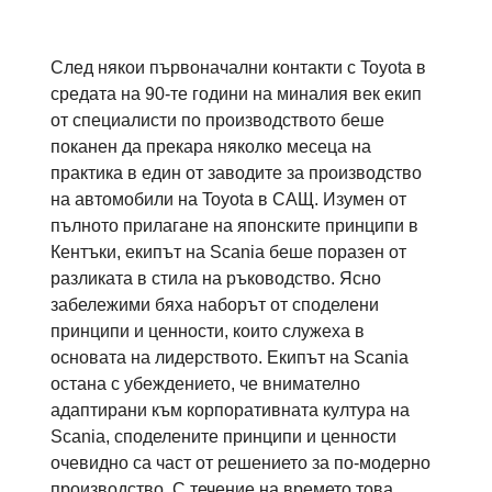
След някои първоначални контакти с Toyota в
средата на 90-те години на миналия век екип
от специалисти по производството беше
поканен да прекара няколко месеца на
практика в един от заводите за производство
на автомобили на Toyota в САЩ. Изумен от
пълното прилагане на японските принципи в
Кентъки, екипът на Scania беше поразен от
разликата в стила на ръководство. Ясно
забележими бяха наборът от споделени
принципи и ценности, които служеха в
основата на лидерството. Екипът на Scania
остана с убеждението, че внимателно
адаптирани към корпоративната култура на
Scania, споделените принципи и ценности
очевидно са част от решението за по-модерно
производство. С течение на времето това