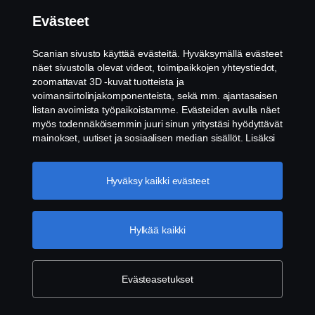
Evästeet
Scanian sivusto käyttää evästeitä. Hyväksymällä evästeet
näet sivustolla olevat videot, toimipaikkojen yhteystiedot,
Videoita sähkökuorma-​autoista
zoomattavat 3D -kuvat tuotteista ja
voimansiirtolinjakomponenteista, sekä mm. ajantasaisen
listan avoimista työpaikoistamme. Evästeiden avulla näet
myös todennäköisemmin juuri sinun yritystäsi hyödyttävät
Tämä sisältö vaatii evästeitä toimiakseen.
mainokset, uutiset ja sosiaalisen median sisällöt. Lisäksi
Hyväksymällä evästeet näet sisällön
voimme analysoida verkkosivuliikennettä verkkosivuston
kokonaan.
parantamiseksi, kun hyväksyt evästeet. Klikkaamalla
"Hyväksyn evästeet" annat suostumuksesi kaikkien
Hyväksy kaikki evästeet
evästeiden käyttämiseen sekä tiedon jakamiseen. Voit
Evästeiden asetukset
muuttaa asetuksia klikkaamalla "Evästeiden asetukset" ja
valitsemalla, mitkä kategoriat hyväksyt. Tarkat tiedot
Hylkää kaikki
evästeistä löydät täältä:
Lisätietoja yksityisyydestäsi
Evästeiden kuvaukset
Evästeasetukset