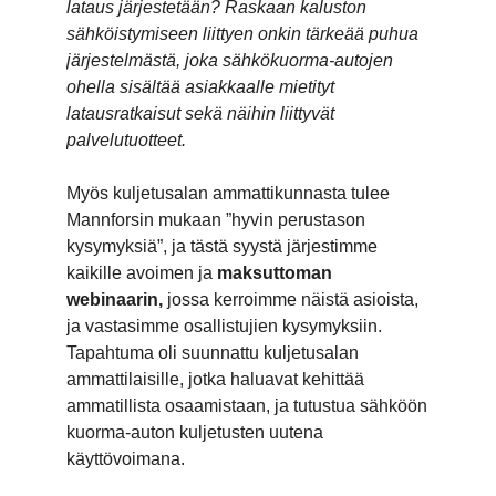
lataus järjestetään? Raskaan kaluston
sähköistymiseen liittyen onkin tärkeää puhua
järjestelmästä, joka sähkökuorma-autojen
ohella sisältää asiakkaalle mietityt
latausratkaisut sekä näihin liittyvät
palvelutuotteet.
Myös kuljetusalan ammattikunnasta tulee
Mannforsin mukaan ”hyvin perustason
kysymyksiä”, ja tästä syystä järjestimme
kaikille avoimen ja
maksuttoman
webinaarin,
jossa kerroimme näistä asioista,
ja vastasimme osallistujien kysymyksiin.
Tapahtuma oli suunnattu kuljetusalan
ammattilaisille, jotka haluavat kehittää
ammatillista osaamistaan, ja tutustua sähköön
kuorma-auton kuljetusten uutena
käyttövoimana.