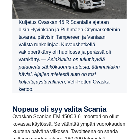
Kuljetus Ovaskan 45 R Scanialla ajetaan
öisin Hyvinkään ja Riihimäen Citymarketteihin
tavaraa, päivisin Tampereen ja Vantaan
välistä runkolinjaa. Kuvaushetkellä
vakioperäkärry oli huollossa ja perässä oli
varakärry. —
Asiakkailta on tullut hyvää
palautetta sähkökuorma-autosta, äänihaittakin
hävisi. Ajajien mielestä auto on tosi
kuljettajaystävällinen
, Veli-Petteri Ovaska
kertoo.
Nopeus oli syy valita Scania
Ovaskan Scanian EM 450C3-6 -moottori on ollut
kovassa käytössä. Se vääntää ympäri vuorokauden
kuutena päivänä viikossa. Tavoitteena on saada
mittariin vuoden aikana 180 000 kilometriä.