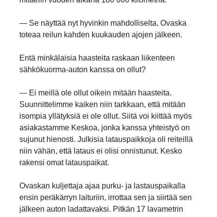
— Se näyttää nyt hyvinkin mahdolliselta, Ovaska
toteaa reilun kahden kuukauden ajojen jälkeen.
Entä minkälaisia haasteita raskaan liikenteen
sähkökuorma-auton kanssa on ollut?
— Ei meillä ole ollut oikein mitään haasteita.
Suunnittelimme kaiken niin tarkkaan, että mitään
isompia yllätyksiä ei ole ollut. Siitä voi kiittää myös
asiakastamme Keskoa, jonka kanssa yhteistyö on
sujunut hienosti. Julkisia latauspaikkoja oli reiteillä
niin vähän, että lataus ei olisi onnistunut. Kesko
rakensi omat latauspaikat.
Ovaskan kuljettaja ajaa purku- ja lastauspaikalla
ensin peräkärryn laituriin, irrottaa sen ja siirtää sen
jälkeen auton ladattavaksi. Pitkän 17 lavametrin