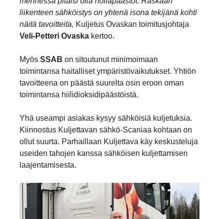
mennessä pitäisi olla nollapäästöt. Raskaan
liikenteen sähköistys on yhtenä isona tekijänä kohti
näitä tavoitteita,
Kuljetus Ovaskan toimitusjohtaja
Veli-Petteri Ovaska
kertoo.
Myös
SSAB
on sitoutunut minimoimaan
toimintansa haitalliset ympäristövaikutukset. Yhtiön
tavoitteena on päästä suurelta osin eroon oman
toimintansa hiilidioksidipäästöistä.
Yhä useampi asiakas kysyy sähköisiä kuljetuksia.
Kiinnostus Kuljettavan sähkö-Scaniaa kohtaan on
ollut suurta. Parhaillaan Kuljettava käy keskusteluja
useiden tahojen kanssa sähköisen kuljettamisen
laajentamisesta.