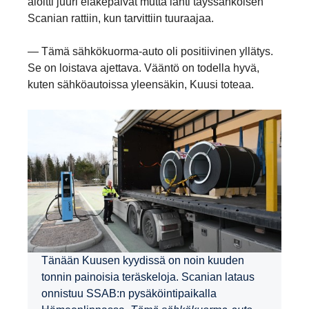
aloitti juuri eläkepäivät mutta lähti täyssähköisen
Scanian rattiin, kun tarvittiin tuuraajaa.
— Tämä sähkökuorma-auto oli positiivinen yllätys.
Se on loistava ajettava. Vääntö on todella hyvä,
kuten sähköautoissa yleensäkin, Kuusi toteaa.
Tänään Kuusen kyydissä on noin kuuden
tonnin painoisia teräskeloja. Scanian lataus
onnistuu SSAB:n pysäköintipaikalla