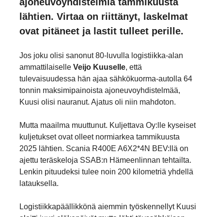
ajoneuvoyhdistelmiä tammikuusta
lähtien. Virtaa on riittänyt, laskelmat
ovat pitäneet ja lastit tulleet perille.
Jos joku olisi sanonut 80-luvulla logistiikka-alan
ammattilaiselle
Veijo Kuuselle
, että
tulevaisuudessa hän ajaa sähkökuorma-autolla 64
tonnin maksimipainoista ajoneuvoyhdistelmää,
Kuusi olisi nauranut. Ajatus oli niin mahdoton.
Mutta maailma muuttunut. Kuljettava Oy:lle kyseiset
kuljetukset ovat olleet normiarkea tammikuusta
2025 lähtien. Scania R400E A6X2*4N BEV:llä on
ajettu teräskeloja SSAB:n Hämeenlinnan tehtailta.
Lenkin pituudeksi tulee noin 200 kilometriä yhdellä
latauksella.
Logistiikkapäällikkönä aiemmin työskennellyt Kuusi