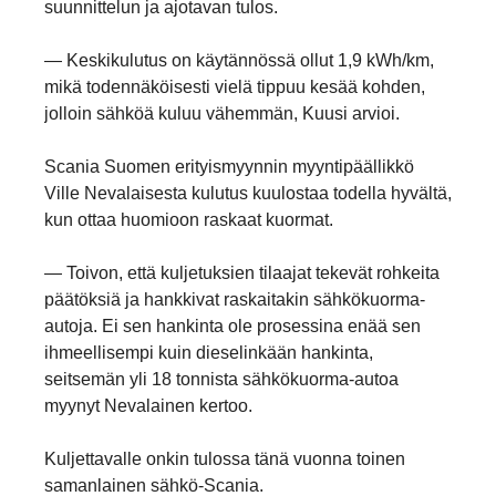
suunnittelun ja ajotavan tulos.
— Keskikulutus on käytännössä ollut 1,9 kWh/km,
mikä todennäköisesti vielä tippuu kesää kohden,
jolloin sähköä kuluu vähemmän, Kuusi arvioi.
Scania Suomen erityismyynnin myyntipäällikkö
Ville Nevalaisesta kulutus kuulostaa todella hyvältä,
kun ottaa huomioon raskaat kuormat.
— Toivon, että kuljetuksien tilaajat tekevät rohkeita
päätöksiä ja hankkivat raskaitakin sähkökuorma-
autoja. Ei sen hankinta ole prosessina enää sen
ihmeellisempi kuin dieselinkään hankinta,
seitsemän yli 18 tonnista sähkökuorma-autoa
myynyt Nevalainen kertoo.
Kuljettavalle onkin tulossa tänä vuonna toinen
samanlainen sähkö-Scania.