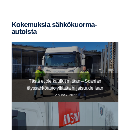
Kokemuksia sähkökuorma-​
autoista
Tästä et ole kuullut mitään – Scanian
täyssähköauto yllättää hiljaisuudellaan
12 huhtik. 2022