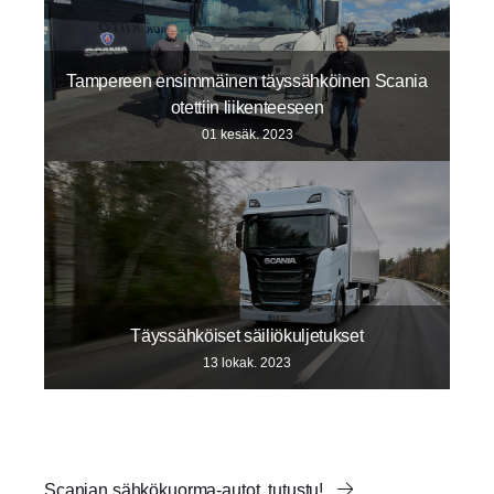
Tampereen ensimmäinen täyssähköinen Scania
otettiin liikenteeseen
01 kesäk. 2023
Täyssähköiset säiliökuljetukset
13 lokak. 2023
Scanian sähkökuorma-autot, tutustu!