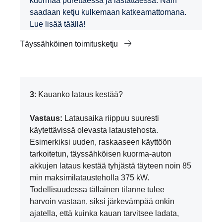
kuormaa purettaessa ja lastattaessa. Näin
saadaan ketju kulkemaan katkeamattomana.
Lue lisää täällä!
Täyssähköinen toimitusketju
3
: Kauanko lataus kestää?
Vastaus:
Latausaika riippuu suuresti
käytettävissä olevasta lataustehosta.
Esimerkiksi uuden, raskaaseen käyttöön
tarkoitetun, täyssähköisen kuorma-auton
akkujen lataus kestää tyhjästä täyteen noin 85
min maksimilatausteholla 375 kW.
Todellisuudessa tällainen tilanne tulee
harvoin vastaan, siksi järkevämpää onkin
ajatella, että kuinka kauan tarvitsee ladata,