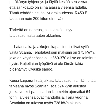
peräkärryn tyhjennys ja täyttö kestää sen verran,
että sähköauto on siinä ajassa yleensä ladattu.
Tämä tehdään neljästi vuorokaudessa. R450 E
ladataan noin 200 kilometrin välein.
Tärkeää on nopeus, jolla sähkö siirtyy
latausasemalta auton akkuihin.
— Latausaika ja akkujen kapasiteetti olivat syitä
valita Scania. Teholatauksen maksimi on 375 kW/h,
joka on käytännössä ollut 360-370 eli se on toiminut
hyvin. Kuljettajan työpäivä ei ole tämän takia
pidentynyt, Ovaska sanoo.
Kuusi kaipaisi lisää julkisia latausasemia. Hän pitää
tärkeänä myös Scanian isoa 624 kWh akustoa,
jonka vuoksi parin sadan kilometrin ajomatkat 64
tonnilla yleensä ovat mahdollisia. Tänä vuonna
Scanialta on tulossa myös 728 kWh akusto.