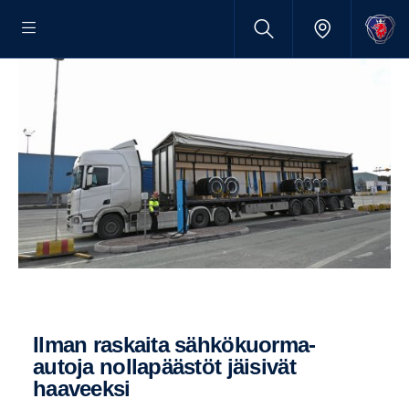
Ilman raskaita sähkökuorma-​
autoja nolla­päästöt jäisivät
haaveeksi