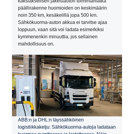
kaksiakselisen jakeluauton toimintamatka
päällirakenne huomioiden on keskimäärin
noin 350 km, kesäkelillä jopa 500 km.
Sähkökuorma-auton akkua ei tarvitse ajaa
loppuun, vaan sitä voi ladata esimerkiksi
kymmenenkin minuuttia, jos sellainen
mahdollisuus on.
ABB:n ja DHL:n täyssähköinen
logistiikkaketju: Sähkökuorma-autoja ladataan