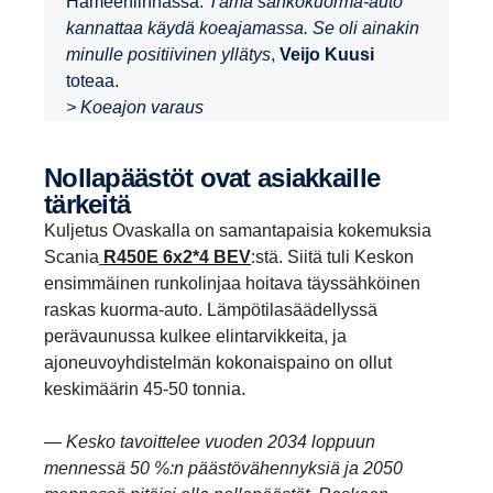
Hämeenlinnassa.
Tämä sähkökuorma-auto
kannattaa käydä koeajamassa. Se oli ainakin
minulle positiivinen yllätys
,
Veijo Kuusi
toteaa.
> Koeajon varaus
Nolla­päästöt ovat asiak­kaille
tärkeitä
Kuljetus Ovaskalla on samantapaisia kokemuksia
Scania
R450E 6x2*4 BEV
:stä. Siitä tuli Keskon
ensimmäinen runkolinjaa hoitava täyssähköinen
raskas kuorma-auto. Lämpötilasäädellyssä
perävaunussa kulkee elintarvikkeita, ja
ajoneuvoyhdistelmän kokonaispaino on ollut
keskimäärin 45-50 tonnia.
—
Kesko tavoittelee vuoden 2034 loppuun
mennessä 50 %:n päästövähennyksiä ja 2050