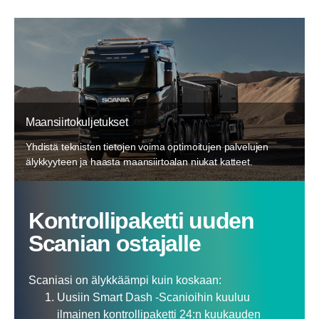
Maansiirtokuljetukset
Yhdistä teknisten tietojen voima optimoitujen palvelujen
älykkyyteen ja haasta maansiirtoalan niukat katteet.
Kontrol­li­pa­ketti uuden
Scanian ostajalle
Scaniasi on älykkäämpi kuin koskaan:
Uusiin Smart Dash -Scanioihin kuuluu
ilmainen kontrollipaketti 24:n kuukauden