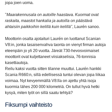
jopa joen uoma.
"
Maarakennusala on autoille haastava. Kuormat ovat
raskaita, maastot hankalia ja autoilla on päästävä
ahtaisiin paikkoihin kelillä kuin kelillä"
, Laurén sanoo.
Moottorin osalta ajotaituri Laurén on luottanut Scanian
V8:in, jonka tasaisenvahva taonta on vienyt firman autoja
eteenpäin jo yli 20 vuotta. Järeät 730-hevosvoimaiset
moottorit ovat kuljettaneet viisiakselisia, 76-tonnisia
kasettiautoja.
Reilu kaksi vuotta sitten tilanne muuttui. Laurén hankki
Scania R660:n, sillä edellisessä tuntui olevan jopa liikaa
voimaa. Nyt kevyemmällä V8:lla on ajettu yhtä isoja
kuormia lähes 200 000 kilometriä. On tullut hyvä hetki
kysyä, miten työt on sillä saatu tehtyä?
Fiksumpi vaihteisto