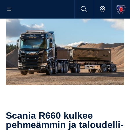
Scania R660 kulkee
pehmeämmin ja talou­del­li­