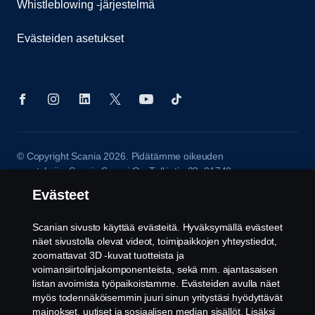
Whistleblowing -järjestelmä
Evästeiden asetukset
© Copyright Scania 2026. Pidätämme oikeuden
muutoksiin. Scania Suomi Oy, Tulkintie 23, 01740
VANTAA. Puh: +358 10 555 010.
Evästeet
Scanian sivusto käyttää evästeitä. Hyväksymällä evästeet
näet sivustolla olevat videot, toimipaikkojen yhteystiedot,
zoomattavat 3D -kuvat tuotteista ja
voimansiirtolinjakomponenteista, sekä mm. ajantasaisen
listan avoimista työpaikoistamme. Evästeiden avulla näet
myös todennäköisemmin juuri sinun yritystäsi hyödyttävät
mainokset, uutiset ja sosiaalisen median sisällöt. Lisäksi