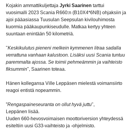
Kojakin ammattikuljettaja
Jyrki Saarinen
tarttui
vuosimalli 2023 Scania R660:n (B10X4*6NB) ohjaksiin ja
ajoi pääasiassa Tuusulan Seepsulan kivilouhimosta
kuormia pääkaupunkiseudulle. Matkaa kertyy yhteen
suuntaan enintään 50 kilometriä.
"
Keskikulutus pieneni melkein kymmenen litraa sadalla
verrattuna vanhaan kalustoon. Lisäksi uusi Scania tuntuu
paremmalta ajossa. Se toimii pehmeämmin ja vaihteisto
fiksummin
", Saarinen toteaa.
Hänen kollegansa Ville Leppäsen mielestä voimansiirto
reagoi entistä nopeammin.
”
Rengaspaineseuranta on ollut hyvä juttu
",
Leppänen lisää.
Uuden 660-hevosvoimaisen moottoriversion yhteydessä
esiteltiin uusi G33-vaihteisto ja -ohjelmisto.