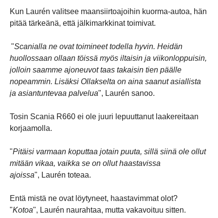
Kun Laurén valitsee maansiirtoajoihin kuorma-autoa, hän
pitää tärkeänä, että jälkimarkkinat toimivat.
"
Scanialla ne ovat toimineet todella hyvin. Heidän
huollossaan ollaan töissä myös iltaisin ja viikonloppuisin,
jolloin saamme ajoneuvot taas takaisin tien päälle
nopeammin. Lisäksi Ollakselta on aina saanut asiallista
ja asiantuntevaa palvelua
", Laurén sanoo.
Tosin Scania R660 ei ole juuri lepuuttanut laakereitaan
korjaamolla.
"
Pitäisi varmaan koputtaa jotain puuta, sillä siinä ole ollut
mitään vikaa, vaikka se on ollut haastavissa
ajoissa
", Laurén toteaa.
Entä mistä ne ovat löytyneet, haastavimmat olot?
"
Kotoa
", Laurén naurahtaa, mutta vakavoituu sitten.