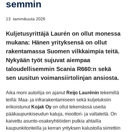
semmin
13. tammikuuta 2026
Kuljetusyrittäjä Laurén on ollut monessa
mukana: Hänen yrityksensä on ollut
rakentamassa Suomen vilkkaimpia teitä.
Nykyään työt sujuvat aiempaa
taloudellisemmin Scania R660:n sekä
sen uusitun voimansiirtolinjan ansiosta.
Aika moni autoilija on ajanut
Reijo Laurénin
tekemillä
teillä: Maa- ja infrarakentamiseen sekä kuljetuksiin
erikoistunut
Kojak Oy
on ollut tekemässä useita
pääkaupunkiseudun katuja, moottori- ja valtateitä. On
kaivettu asunto-osakeyhtiöiden putkia ahtailla
kaupunkitonteilla ja kerran yrityksen kalustolla siirrettiin