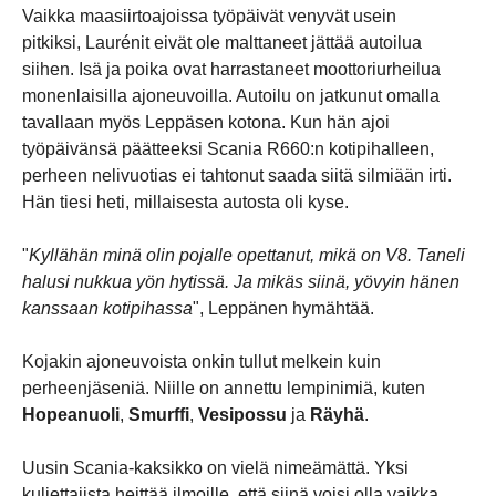
Vaikka maasiirtoajoissa työpäivät venyvät usein
pitkiksi, Laurénit eivät ole malttaneet jättää autoilua
siihen. Isä ja poika ovat harrastaneet moottoriurheilua
monenlaisilla ajoneuvoilla. Autoilu on jatkunut omalla
tavallaan myös Leppäsen kotona. Kun hän ajoi
työpäivänsä päätteeksi Scania R660:n kotipihalleen,
perheen nelivuotias ei tahtonut saada siitä silmiään irti.
Hän tiesi heti, millaisesta autosta oli kyse.
"
Kyllähän minä olin pojalle opettanut, mikä on V8. Taneli
halusi nukkua yön hytissä. Ja mikäs siinä, yövyin hänen
kanssaan kotipihassa
", Leppänen hymähtää.
Kojakin ajoneuvoista onkin tullut melkein kuin
perheenjäseniä. Niille on annettu lempinimiä, kuten
Hopeanuoli
,
Smurffi
,
Vesipossu
ja
Räyhä
.
Uusin Scania-kaksikko on vielä nimeämättä. Yksi
kuljettajista heittää ilmoille, että siinä voisi olla vaikka