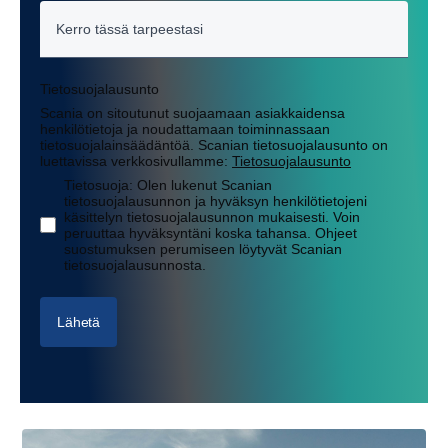
Tietosuojalausunto
Scania on sitoutunut suojaamaan asiakkaidensa
henkilötietoja ja noudattamaan toiminnassaan
tietosuojalainsäädäntöä. Scanian tietosuojalausunto on
luettavissa verkkosivullamme:
Tietosuojalausunto
Tietosuoja: Olen lukenut Scanian
tietosuojalausunnon ja hyväksyn henkilötietojeni
käsittelyn tietosuojalausunnon mukaisesti. Voin
peruuttaa hyväksyntäni koska tahansa. Ohjeet
suostumuksen perumiseen löytyvät Scanian
tietosuojalausunnosta.
Lähetä