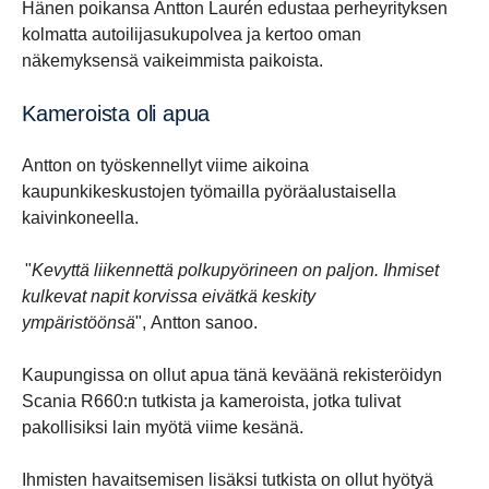
Hänen poikansa Antton Laurén edustaa perheyrityksen
kolmatta autoilijasukupolvea ja kertoo oman
näkemyksensä vaikeimmista paikoista.
Kameroista oli apua
Antton on työskennellyt viime aikoina
kaupunkikeskustojen työmailla pyöräalustaisella
kaivinkoneella.
"
Kevyttä liikennettä polkupyörineen on paljon. Ihmiset
kulkevat napit korvissa eivätkä keskity
ympäristöönsä
", Antton sanoo.
Kaupungissa on ollut apua tänä keväänä rekisteröidyn
Scania R660:n tutkista ja kameroista, jotka tulivat
pakollisiksi lain myötä viime kesänä.
Ihmisten havaitsemisen lisäksi tutkista on ollut hyötyä