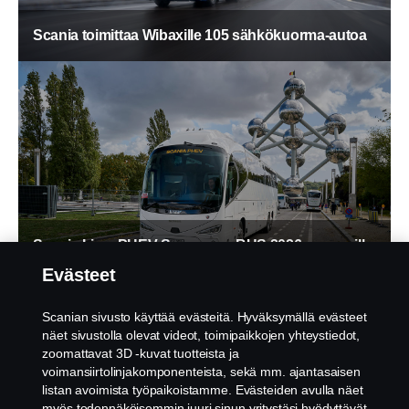
Scania toimittaa Wibaxille 105 sähkökuorma-autoa
Scania Irizar PHEV Suomessa BUS 2026 -messuilla
Evästeet
Scanian sivusto käyttää evästeitä. Hyväksymällä evästeet
näet sivustolla olevat videot, toimipaikkojen yhteystiedot,
zoomattavat 3D -kuvat tuotteista ja
voimansiirtolinjakomponenteista, sekä mm. ajantasaisen
listan avoimista työpaikoistamme. Evästeiden avulla näet
myös todennäköisemmin juuri sinun yritystäsi hyödyttävät