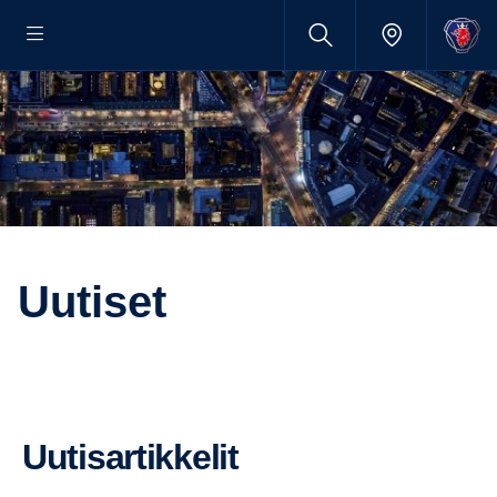
Uutiset
Uutisar­tik­kelit