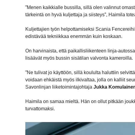
”Menen kaikkialle bussilla, sillä olen valinnut omas
tärkeintä on hyvä kuljettaja ja siisteys”, Haimila tote
Kuljettajien työn helpottamiseksi Scania Fencereihi
edistävää tekniikkaa enemmän kuin koskaan.
On harvinaista, että paikallisliikenteen linja-autoss
lisäävät myös bussin sisätilan valvonta kameroilla.
”Ne tulivat jo käyttöön, sillä koululta haluttiin selv
voidaan ehkäistä myös ilkivaltaa, jolla on kalliit se
Savonlinjan liiketoimintajohtaja
Jukka Komulaine
Haimila on samaa mieltä. Hän on ollut pitkään joukk
turvattomaksi.