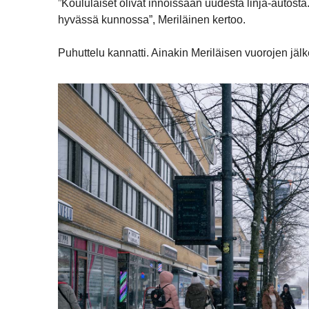
”Koululaiset olivat innoissaan uudesta linja-autost
hyvässä kunnossa”, Meriläinen kertoo.
Puhuttelu kannatti. Ainakin Meriläisen vuorojen jälk