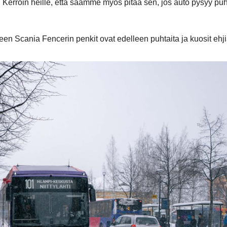
a. Kerroin heille, että saamme myös pitää sen, jos auto pysyy pu
een Scania Fencerin penkit ovat edelleen puhtaita ja kuosit ehji