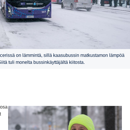
ncerissä on lämmintä, sillä kaasubussin matkustamon lämpöä
ä tuli monelta bussinkäyttäjältä kiitosta.
 osa
t