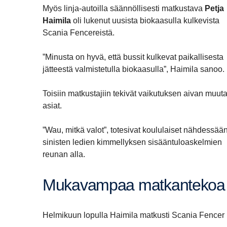
Myös linja-autoilla säännöllisesti matkustava
Petja
Haimila
oli lukenut uusista biokaasulla kulkevista
Scania Fencereistä.
”Minusta on hyvä, että bussit kulkevat paikallisesta
jätteestä valmistetulla biokaasulla”, Haimila sanoo.
Toisiin matkustajiin tekivät vaikutuksen aivan muut
asiat.
”Wau, mitkä valot”, totesivat koululaiset nähdessää
sinisten ledien kimmellyksen sisääntuloaskelmien
reunan alla.
Mukavampaa matkan­tekoa
Helmikuun lopulla Haimila matkusti Scania Fencer 