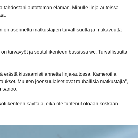
ta tahdostani autottoman elämän. Minulle linja-autoissa
aa.
n on asennettu matkustajien turvallisuutta ja mukavuutta
a on turvavyöt ja seutuliikenteen bussissa wc. Turvallisuutta
ittää erästä kiusaamistilannetta linja-autossa. Kameroilla
uraukset. Muuten joensuulaiset ovat rauhallisia matkustajia”,
n
sanoo.
oliikenteen käyttäjä, eikä ole tuntenut oloaan koskaan