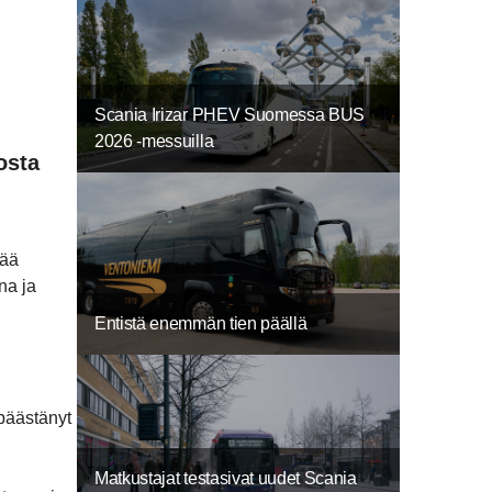
Scania Irizar PHEV Suomessa BUS
2026 -messuilla
osta
vää
na ja
Entistä enemmän tien päällä
 päästänyt
Matkustajat testasivat uudet Scania