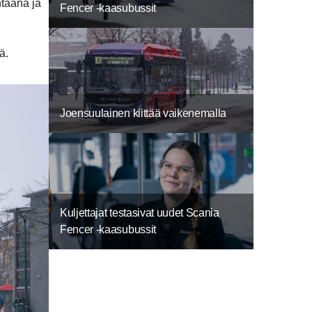
htaana ja
Fencer -kaasubussit
ä.
Joensuulainen kiittää vaikenemalla
Kuljettajat testasivat uudet Scania
Fencer -kaasubussit