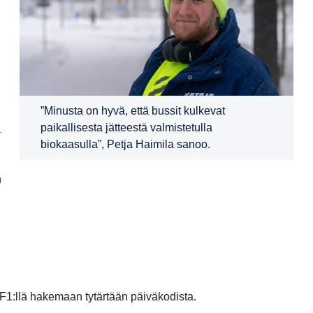
”Minusta on hyvä, että bussit kulkevat
paikallisesta jätteestä valmistetulla
a
biokaasulla”, Petja Haimila sanoo.
n
F1:llä hakemaan tytärtään päiväkodista.