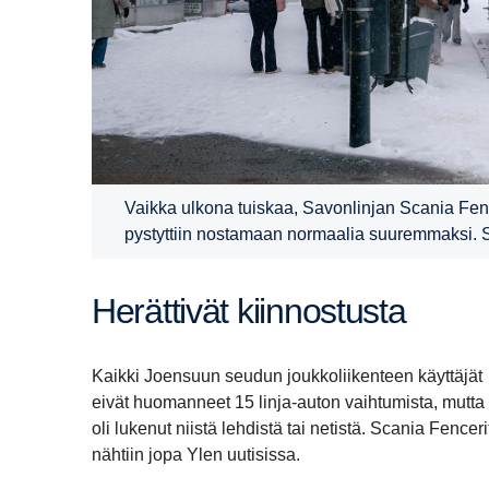
Vaikka ulkona tuiskaa, Savonlinjan Scania Fe
pystyttiin nostamaan normaalia suuremmaksi. Siit
Herät­tivät kiinnos­tusta
Kaikki Joensuun seudun joukkoliikenteen käyttäjät
eivät huomanneet 15 linja-auton vaihtumista, mutta
oli lukenut niistä lehdistä tai netistä. Scania Fenceri
nähtiin jopa Ylen uutisissa.