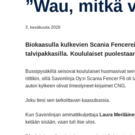
”Wau, mitkä 
3. kesäkuuta 2026
Biokaasulla kulkevien Scania Fencereid
talvipakkasilla. Koululaiset puolestaa
Bussipysäkillä seisovat koululaiset huomasivat sen
riittikin, sillä Savonlinja Oy:n Scania Fencer F6 o
auton kylkeen olivat ilmestyneet kirjaimet CNG.
Joku tiesi sen tarkoittavan kaasubussia.
Kun Savonlinjan ammattikuljettaja
Laura Meriläin
ketään sisään, vaan tuli itse ulos.