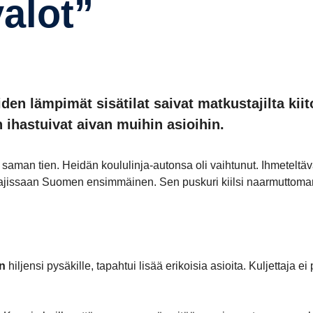
valot”
en lämpimät sisätilat saivat matkustajilta kiit
n ihastuivat aivan muihin asioihin.
 saman tien. Heidän koululinja-autonsa oli vaihtunut. Ihmeteltä
li lajissaan Suomen ensimmäinen. Sen puskuri kiilsi naarmuttoma
en
hiljensi pysäkille, tapahtui lisää erikoisia asioita. Kuljettaja ei