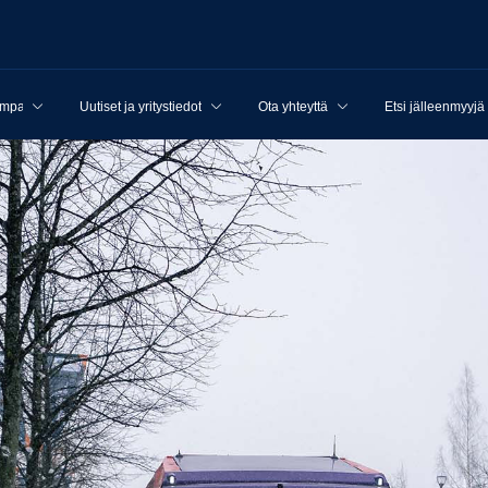
ampanjat
Uutiset ja yritystiedot
Ota yhteyttä
Etsi jälleenmyyjä