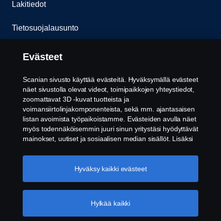
Lakitiedot
Tietosuojalausunto
Evästeet
Evästeet
Ota yhteyttä
Scanian sivusto käyttää evästeitä. Hyväksymällä evästeet
näet sivustolla olevat videot, toimipaikkojen yhteystiedot,
Whistleblowing -järjestelmä
zoomattavat 3D -kuvat tuotteista ja
voimansiirtolinjakomponenteista, sekä mm. ajantasaisen
listan avoimista työpaikoistamme. Evästeiden avulla näet
Evästeiden asetukset
myös todennäköisemmin juuri sinun yritystäsi hyödyttävät
mainokset, uutiset ja sosiaalisen median sisällöt. Lisäksi
voimme analysoida verkkosivuliikennettä verkkosivuston
parantamiseksi, kun hyväksyt evästeet. Klikkaamalla
"Hyväksyn evästeet" annat suostumuksesi kaikkien
Hyväksy kaikki evästeet
evästeiden käyttämiseen sekä tiedon jakamiseen. Voit
muuttaa asetuksia klikkaamalla "Evästeiden asetukset" ja
valitsemalla, mitkä kategoriat hyväksyt. Tarkat tiedot
Hylkää kaikki
© Copyright Scania 2026. Pidätämme oikeuden
evästeistä löydät täältä:
Lisätietoja yksityisyydestäsi
muutoksiin. Scania Suomi Oy, Tulkintie 23, 01740