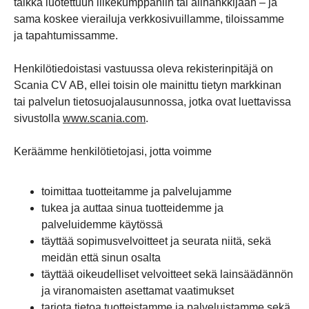
taikka luotettuun liikekumppaniin tai alihankkijaan – ja
sama koskee vierailuja verkkosivuillamme, tiloissamme
ja tapahtumissamme.
Henkilötiedoistasi vastuussa oleva rekisterinpitäjä on
Scania CV AB, ellei toisin ole mainittu tietyn markkinan
tai palvelun tietosuojalausunnossa, jotka ovat luettavissa
sivustolla
www.scania.com
.
Keräämme henkilötietojasi, jotta voimme
toimittaa tuotteitamme ja palvelujamme
tukea ja auttaa sinua tuotteidemme ja
palveluidemme käytössä
täyttää sopimusvelvoitteet ja seurata niitä, sekä
meidän että sinun osalta
täyttää oikeudelliset velvoitteet sekä lainsäädännön
ja viranomaisten asettamat vaatimukset
tarjota tietoa tuotteistamme ja palveluistamme sekä