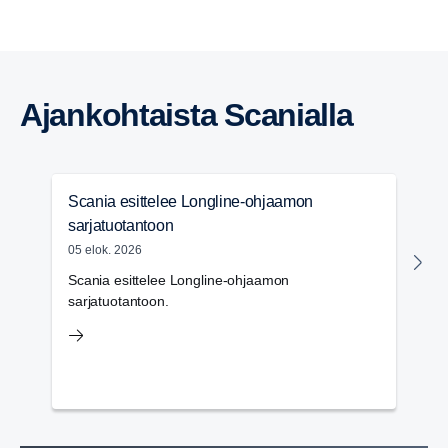
Ajankoh­taista Scanialla
Scania esittelee Longline-ohjaamon
M
sarjatuotantoon
i
05 elok. 2026
05
Scania esittelee Longline-ohjaamon
M
sarjatuotantoon.
Sc
k