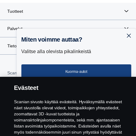
Tuotteet
Palvelut
Miten voimme auttaa?
Tietoja Scaniasta
Valitse alla olevista pikalinkeistä
Kuorma-autot
Scania in Your Region:
Suomi
Evästeet
Linja-autot
Scanian sivusto käyttää evästeitä. Hyväksymällä evästeet
Lakitiedot
näet sivustolla olevat videot, toimipaikkojen yhteystiedot,
Erillismoottorit
zoomattavat 3D -kuvat tuotteista ja
voimansiirtolinjakomponenteista, sekä mm. ajantasaisen
Tietosuojalausunto
listan avoimista työpaikoistamme. Evästeiden avulla näet
Huolto ja korjaus
myös todennäköisemmin juuri sinun yritystäsi hyödyttävät
Evästeet