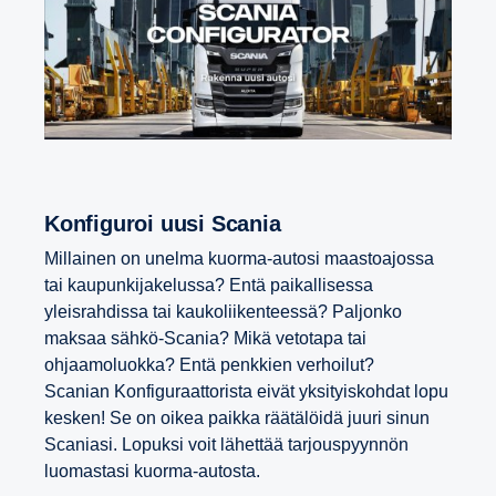
Konfi­guroi uusi Scania
Millainen on unelma kuorma-autosi maastoajossa
tai kaupunkijakelussa? Entä paikallisessa
yleisrahdissa tai kaukoliikenteessä? Paljonko
maksaa sähkö-Scania? Mikä vetotapa tai
ohjaamoluokka? Entä penkkien verhoilut?
Scanian Konfiguraattorista eivät yksityiskohdat lopu
kesken! Se on oikea paikka räätälöidä juuri sinun
Scaniasi. Lopuksi voit lähettää tarjouspyynnön
luomastasi kuorma-autosta.