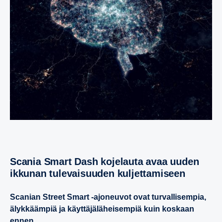
Scania Smart Dash kojelauta avaa uuden
ikkunan tulevai­suuden kuljet­ta­mi­seen
Scanian Street Smart -ajoneuvot ovat turvallisempia,
älykkäämpiä ja käyttäjäläheisempiä kuin koskaan
ennen.