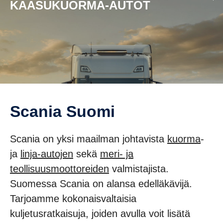
KAASU­KUORMA‑AUTOT
Scania Suomi
Scania on yksi maailman johtavista
kuorma
-
ja
linja-autojen
sekä
meri- ja
teollisuusmoottoreiden
valmistajista.
Suomessa Scania on alansa edelläkävijä.
Tarjoamme kokonaisvaltaisia
kuljetusratkaisuja, joiden avulla voit lisätä