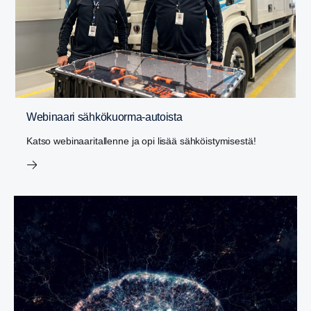
Webinaari sähkökuorma-autoista
Katso webinaaritallenne ja opi lisää sähköistymisestä!