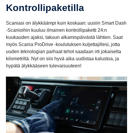
Kontrol­li­pa­ke­tilla
Scaniasi on älykkäämpi kuin koskaan: uusiin Smart Dash
-Scanioihin kuuluu ilmainen kontrollipaketti 24:n
kuukauden ajaksi, takuun alkamispäivästä lähtien. Saat
myös Scania ProDrive -koulutuksen kuljettajillesi, jotta
uuden teknologian parhaat tehot saadaan irti jokaiselta
kilometriltä. Nyt on siis hyvä aika uudistaa kalustoa, ja
hypätä älykkääseen tulevaisuuteen!