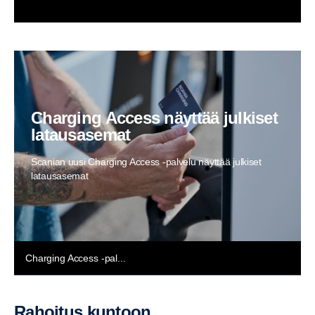
Charging Access näyttää julkiset
latausasemat
Scanian uusi Charging Access -palvelu näyttää julkiset
latausasemat
Charging Access -pal...
rahoitus kuntoon