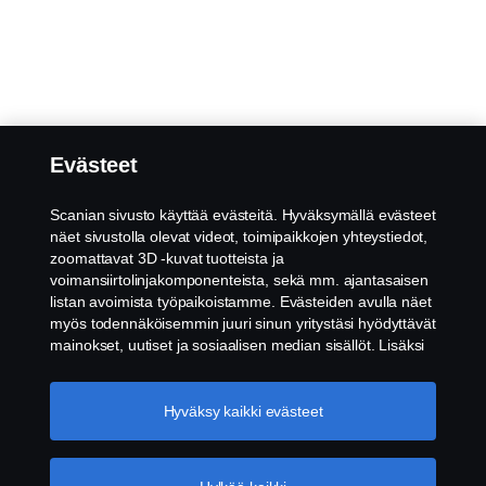
Evästeet
Scanian sivusto käyttää evästeitä. Hyväksymällä evästeet
näet sivustolla olevat videot, toimipaikkojen yhteystiedot,
zoomattavat 3D -kuvat tuotteista ja
voimansiirtolinjakomponenteista, sekä mm. ajantasaisen
listan avoimista työpaikoistamme. Evästeiden avulla näet
myös todennäköisemmin juuri sinun yritystäsi hyödyttävät
mainokset, uutiset ja sosiaalisen median sisällöt. Lisäksi
voimme analysoida verkkosivuliikennettä verkkosivuston
parantamiseksi, kun hyväksyt evästeet. Klikkaamalla
"Hyväksyn evästeet" annat suostumuksesi kaikkien
Hyväksy kaikki evästeet
evästeiden käyttämiseen sekä tiedon jakamiseen. Voit
muuttaa asetuksia klikkaamalla "Evästeiden asetukset" ja
valitsemalla, mitkä kategoriat hyväksyt. Tarkat tiedot