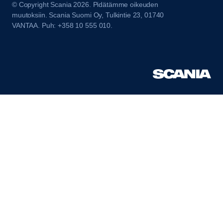
© Copyright Scania 2026. Pidätämme oikeuden
muutoksiin. Scania Suomi Oy, Tulkintie 23, 01740
VANTAA. Puh: +358 10 555 010.