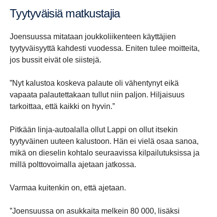
Tyyty­väisiä matkus­tajia
Joensuussa mitataan joukkoliikenteen käyttäjien
tyytyväisyyttä kahdesti vuodessa. Eniten tulee moitteita,
jos bussit eivät ole siistejä.
”Nyt kalustoa koskeva palaute oli vähentynyt eikä
vapaata palautettakaan tullut niin paljon. Hiljaisuus
tarkoittaa, että kaikki on hyvin.”
Pitkään linja-autoalalla ollut Lappi on ollut itsekin
tyytyväinen uuteen kalustoon. Hän ei vielä osaa sanoa,
mikä on dieselin kohtalo seuraavissa kilpailutuksissa ja
millä polttovoimalla ajetaan jatkossa.
Varmaa kuitenkin on, että ajetaan.
”Joensuussa on asukkaita melkein 80 000, lisäksi