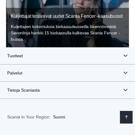
Kuljettajat testasivat uudet Scania Fencer -kaasubussit
Kuljettajien kokemuksia biokaasubusseilla liikennöinnistä.
Savonlinja hankki 15 biokaasulla kulkevaa Scania Fencer -
bussia.
Tuotteet
Palvelut
Tietoja Scaniasta
Scania in Your Region:
Suomi