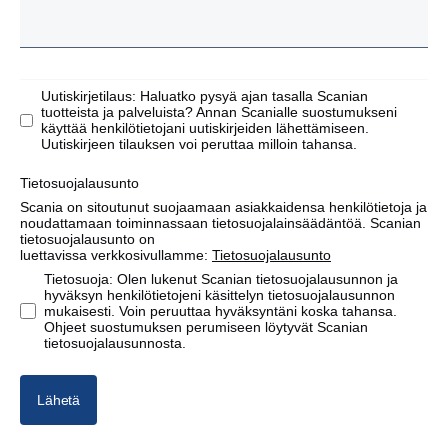
Uutiskirjetilaus: Haluatko pysyä ajan tasalla Scanian
tuotteista ja palveluista? Annan Scanialle suostumukseni
käyttää henkilötietojani uutiskirjeiden lähettämiseen.
Uutiskirjeen tilauksen voi peruttaa milloin tahansa.
Tietosuojalausunto
Scania on sitoutunut suojaamaan asiakkaidensa henkilötietoja ja
noudattamaan toiminnassaan tietosuojalainsäädäntöä. Scanian
tietosuojalausunto on
luettavissa verkkosivullamme:
Tietosuojalausunto
Tietosuoja: Olen lukenut Scanian tietosuojalausunnon ja
hyväksyn henkilötietojeni käsittelyn tietosuojalausunnon
mukaisesti. Voin peruuttaa hyväksyntäni koska tahansa.
Ohjeet suostumuksen perumiseen löytyvät Scanian
tietosuojalausunnosta.
Lähetä