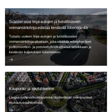
Scanian uusi linja-autojen ja turistibussien
voimansiirtolinja edistää kestävää liikennöintiä
Tutustu uuteen linja-autojen ja turistibussien
voimansiirtolinja-alustaan, joka sisältää edistykselliset
polttomoottori- ja pistokehybridiratkaisut tehokkaan ja
kestävän kuljetuksen tukemiseen.
Kaupunki- ja seutuliikenne
Kaupunki- ja seutuliikenne
Laajaa tuotevalikoimaamme täydentävät monipuoliset
Laajaa tuotevalikoimaamme täydentävät monipuoliset
mukautusvaihtoehdot.
mukautusvaihtoehdot.