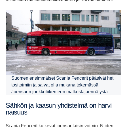
Suomen ensimmäiset Scania Fencerit pääsivät heti
tositoimiin ja saivat olla mukana tekemässä
Joensuun joukkoliikenteen matkustajaennätystä.
Sähkön ja kaasun yhdis­telmä on harvi­
nai­suus
Scania Fencerit kulkevat joensuulaisin voimin. Niiden