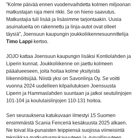
”Kolme päivää ennen vuodenvaihdetta kolmen miljoonan
matkustajan raja meni rikki. Se on hieno saavutus.
Matkustajia tuli lisää ja lisäsimme tarjontaakin. Uusia
asuinalueita on rakennettu ja linja-autot ovat olleet
täysiä”, Joensuun kaupungin joukkoliikennesuunnittelija
Timo Lappi
kertoo.
JOJO kattaa Joensuun kaupungin lisäksi Kontiolahden ja
Liperin kunnat. Joukkoliikenne on jaettu kolmeen
pääalueeseen, joita hoitaa kolme yksityistä
liikennöitsijää. Niistä yksi on Savonlinja Oy. Se voitti
vuonna 2024 uudelleen kilpailutuksen Joensuusta
Liperin ja Hammaslahden suuntaan ja jatkoi seutulinjojen
101-104 ja koululaislinjojen 110-131 hoitoa.
Sen seurauksena katukuvaan ilmestyi 15 Suomen
ensimmäistä Scania Fenceriä kesäkuusta 2025 alkaen.
Ne toivat lila-punaisten teippiensä suojissa viimeisintä
tekniikkaa matkustusmukavuuteen ja -turvallisuuteen.