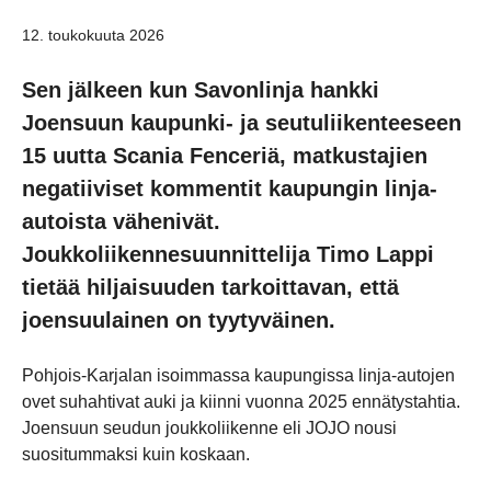
12. toukokuuta 2026
Sen jälkeen kun Savonlinja hankki
Joensuun kaupunki- ja seutuliikenteeseen
15 uutta Scania Fenceriä, matkustajien
negatiiviset kommentit kaupungin linja-
autoista vähenivät.
Joukkoliikennesuunnittelija Timo Lappi
tietää hiljaisuuden tarkoittavan, että
joensuulainen on tyytyväinen.
Pohjois-Karjalan isoimmassa kaupungissa linja-autojen
ovet suhahtivat auki ja kiinni vuonna 2025 ennätystahtia.
Joensuun seudun joukkoliikenne eli JOJO nousi
suositummaksi kuin koskaan.