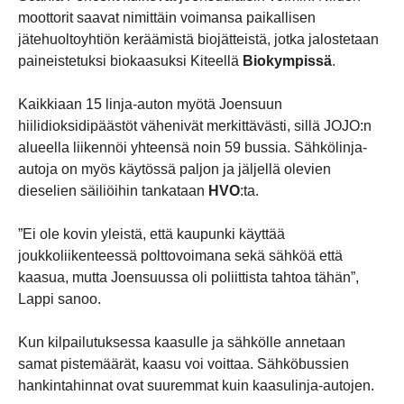
moottorit saavat nimittäin voimansa paikallisen
jätehuoltoyhtiön keräämistä biojätteistä, jotka jalostetaan
paineistetuksi biokaasuksi Kiteellä
Biokympissä
.
Kaikkiaan 15 linja-auton myötä Joensuun
hiilidioksidipäästöt vähenivät merkittävästi, sillä JOJO:n
alueella liikennöi yhteensä noin 59 bussia. Sähkölinja-
autoja on myös käytössä paljon ja jäljellä olevien
dieselien säiliöihin tankataan
HVO
:ta.
”Ei ole kovin yleistä, että kaupunki käyttää
joukkoliikenteessä polttovoimana sekä sähköä että
kaasua, mutta Joensuussa oli poliittista tahtoa tähän”,
Lappi sanoo.
Kun kilpailutuksessa kaasulle ja sähkölle annetaan
samat pistemäärät, kaasu voi voittaa. Sähköbussien
hankintahinnat ovat suuremmat kuin kaasulinja-autojen.