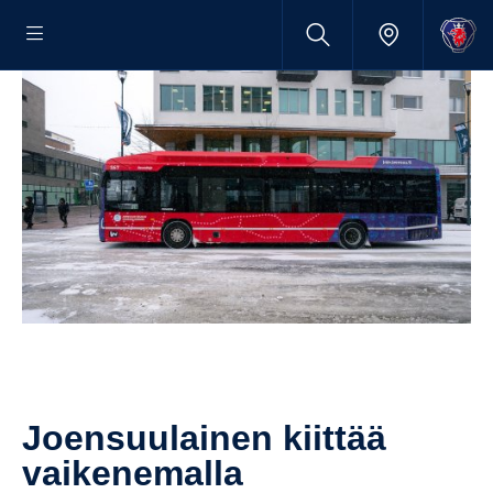
Joensuu­lainen kiittää
vaike­ne­malla