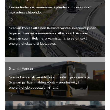
Laajaa tuotevalikoimaamme täydentävät monipuoliset
mukautusvaihtoehdot.
Scania K-alusta HF
Scanian korkealattiainen K-alusta vastaa liikennöitsijöiden
tarpeisiin kaikkialla maailmassa. Alusta on kokonaan
Scanian suunnittelema ja valmistama, ja se on sekä
energiatehokas että luotettava.
Scania Fencer
Scania Fencer -linja-auto on suunniteltu ja valmistettu
Scanian ja Higerin yhteistyönä – suorituskykyä
energiatehokkuudesta tinkimättä.