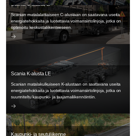
Scania C-alusta, LF
Kaupunki- ja seutuliikenne
Scanian matalalattiaiseen C-alustaan on saatavana useita
energiatehokkaita ja luotettavia voimansiirtolinjoja, jotka on
Laajaa tuotevalikoimaamme täydentävät monipuoliset
optimoitu keskustaliikenteeseen.
mukautusvaihtoehdot.
Scania K-alusta LE
Scanian matalakulkuiseen K-alustaan on saatavana useita
energiatehokkaita ja luotettavia voimansiirtolinjoja, jotka on
suunniteltu kaupunki- ja taajamaliikennöintiin.
Kaupunki- ja seutuliikenne