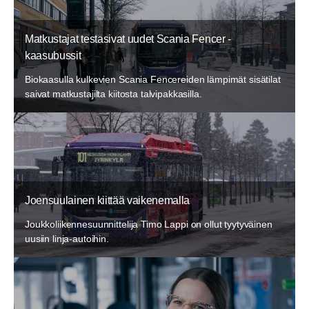
Matkustajat testasivat uudet Scania Fencer -
kaasubussit
Biokaasulla kulkevien Scania Fencereiden lämpimät sisätilat
saivat matkustajilta kiitosta talvipakkasilla.
Joensuulainen kiittää vaikenemalla
Joukkoliikennesuunnittelija Timo Lappi on ollut tyytyväinen
uusiin linja-autoihin.