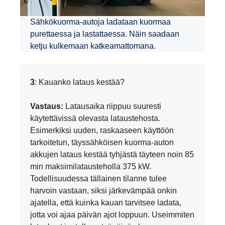
Sähkökuorma-autoja ladataan kuormaa
purettaessa ja lastattaessa. Näin saadaan
ketju kulkemaan katkeamattomana.
3
: Kauanko lataus kestää?
Vastaus:
Latausaika riippuu suuresti
käytettävissä olevasta lataustehosta.
Esimerkiksi uuden, raskaaseen käyttöön
tarkoitetun, täyssähköisen kuorma-auton
akkujen lataus kestää tyhjästä täyteen noin 85
min maksimilatausteholla 375 kW.
Todellisuudessa tällainen tilanne tulee
harvoin vastaan, siksi järkevämpää onkin
ajatella, että kuinka kauan tarvitsee ladata,
jotta voi ajaa päivän ajot loppuun. Useimmiten