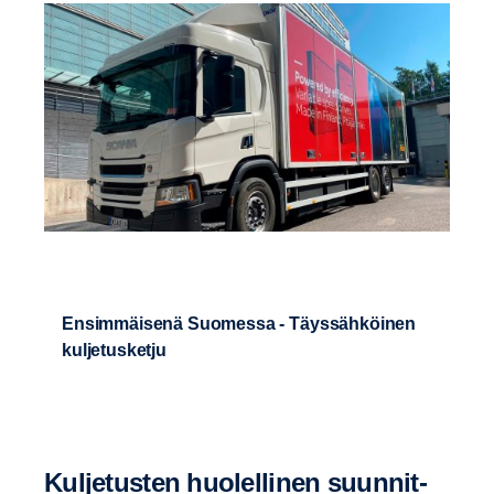
Ensimmäisenä Suomessa - Täyssähköinen
kuljetusketju
Kulje­tusten huolel­linen suunnit­