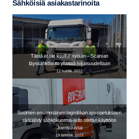
Sähköisiä asiakas­ta­ri­noita
Tästä et ole kuullut mitään – Scanian
täyssähköauto yllättää hiljaisuudellaan
12 huhtik. 2022
Suomen ensimmäinen logistiikan ajo-opetukseen
räätälöity sähkökuorma-auto otettiin käyttöön
Joensuussa
19 tammik. 2023