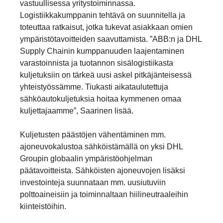
vastuullisessa yritystoiminnassa.
Logistiikkakumppanin tehtävä on suunnitella ja
toteuttaa ratkaisut, jotka tukevat asiakkaan omien
ympäristötavoitteiden saavuttamista. ”ABB:n ja DHL
Supply Chainin kumppanuuden laajentaminen
varastoinnista ja tuotannon sisälogistiikasta
kuljetuksiin on tärkeä uusi askel pitkäjänteisessä
yhteistyössämme. Tiukasti aikataulutettuja
sähköautokuljetuksia hoitaa kymmenen omaa
kuljettajaamme”, Saarinen lisää.
Kuljetusten päästöjen vähentäminen mm.
ajoneuvokalustoa sähköistämällä on yksi DHL
Groupin globaalin ympäristöohjelman
päätavoitteista. Sähköisten ajoneuvojen lisäksi
investointeja suunnataan mm. uusiutuviin
polttoaineisiin ja toiminnaltaan hiilineutraaleihin
kiinteistöihin.