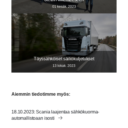
01 kesäk. 2023
Täyssähköiset säiliökuljetukset
13 lokak. 2023
Aiemmin tiedotimme myös:
18.10.2023: Scania laajentaa sähkökuorma-​
automallistoaan isosti