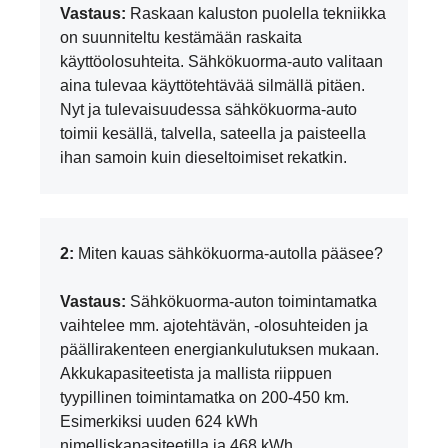
Vastaus:
Raskaan kaluston puolella tekniikka
on suunniteltu kestämään raskaita
käyttöolosuhteita. Sähkökuorma-auto valitaan
aina tulevaa käyttötehtävää silmällä pitäen.
Nyt ja tulevaisuudessa sähkökuorma-auto
toimii kesällä, talvella, sateella ja paisteella
ihan samoin kuin dieseltoimiset rekatkin.
2:
Miten kauas sähkökuorma-autolla pääsee?
Vastaus:
Sähkökuorma-auton toimintamatka
vaihtelee mm. ajotehtävän, -olosuhteiden ja
päällirakenteen energiankulutuksen mukaan.
Akkukapasiteetista ja mallista riippuen
tyypillinen toimintamatka on 200-450 km.
Esimerkiksi uuden 624 kWh
nimelliskapasiteetilla ja 468 kWh