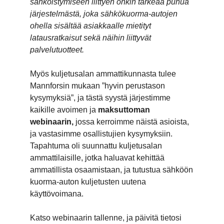
sähköistymiseen liittyen onkin tärkeää puhua
järjestelmästä, joka sähkökuorma-autojen
ohella sisältää asiakkaalle mietityt
latausratkaisut sekä näihin liittyvät
palvelutuotteet.
Myös kuljetusalan ammattikunnasta tulee
Mannforsin mukaan ”hyvin perustason
kysymyksiä”, ja tästä syystä järjestimme
kaikille avoimen ja
maksuttoman
webinaarin,
jossa kerroimme näistä asioista,
ja vastasimme osallistujien kysymyksiin.
Tapahtuma oli suunnattu kuljetusalan
ammattilaisille, jotka haluavat kehittää
ammatillista osaamistaan, ja tutustua sähköön
kuorma-auton kuljetusten uutena
käyttövoimana.
Katso webinaarin tallenne, ja päivitä tietosi