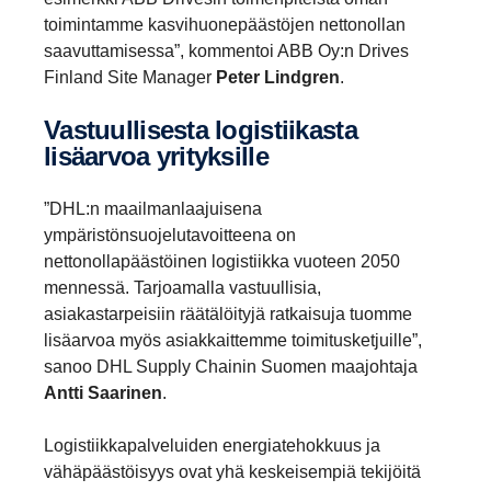
toimintamme kasvihuonepäästöjen nettonollan
saavuttamisessa”, kommentoi ABB Oy:n Drives
Finland Site Manager
Peter Lindgren
.
Vastuul­li­sesta logis­tii­kasta
lisäarvoa yrityk­sille
”DHL:n maailmanlaajuisena
ympäristönsuojelutavoitteena on
nettonollapäästöinen logistiikka vuoteen 2050
mennessä. Tarjoamalla vastuullisia,
asiakastarpeisiin räätälöityjä ratkaisuja tuomme
lisäarvoa myös asiakkaittemme toimitusketjuille”,
sanoo DHL Supply Chainin Suomen maajohtaja
Antti Saarinen
.
Logistiikkapalveluiden energiatehokkuus ja
vähäpäästöisyys ovat yhä keskeisempiä tekijöitä