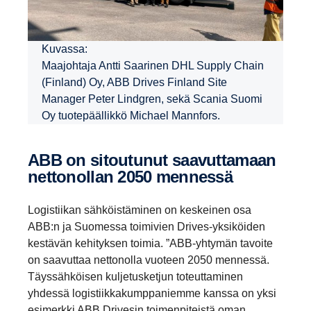
Kuvassa:
Maajohtaja Antti Saarinen DHL Supply Chain
(Finland) Oy, ABB Drives Finland Site
Manager Peter Lindgren, sekä Scania Suomi
Oy tuotepäällikkö Michael Mannfors.
ABB on sitou­tunut saavut­ta­maan
netto­nollan 2050 mennessä
Logistiikan sähköistäminen on keskeinen osa
ABB:n ja Suomessa toimivien Drives-yksiköiden
kestävän kehityksen toimia. ”ABB-yhtymän tavoite
on saavuttaa nettonolla vuoteen 2050 mennessä.
Täyssähköisen kuljetusketjun toteuttaminen
yhdessä logistiikkakumppaniemme kanssa on yksi
esimerkki ABB Drivesin toimenpiteistä oman