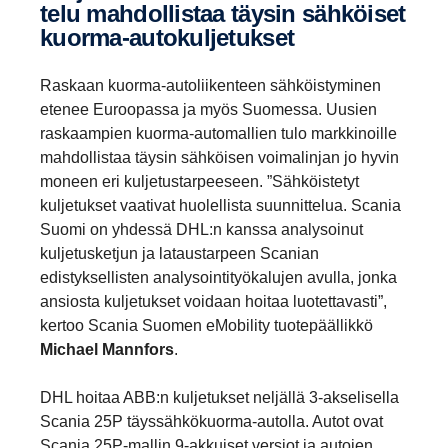
telu mahdol­listaa täysin sähköiset
kuorma-​autokuljetukset
Raskaan kuorma-autoliikenteen sähköistyminen
etenee Euroopassa ja myös Suomessa. Uusien
raskaampien kuorma-automallien tulo markkinoille
mahdollistaa täysin sähköisen voimalinjan jo hyvin
moneen eri kuljetustarpeeseen. ”Sähköistetyt
kuljetukset vaativat huolellista suunnittelua. Scania
Suomi on yhdessä DHL:n kanssa analysoinut
kuljetusketjun ja lataustarpeen Scanian
edistyksellisten analysointityökalujen avulla, jonka
ansiosta kuljetukset voidaan hoitaa luotettavasti”,
kertoo Scania Suomen eMobility tuotepäällikkö
Michael Mannfors
.
DHL hoitaa ABB:n kuljetukset neljällä 3-akselisella
Scania 25P täyssähkökuorma-autolla. Autot ovat
Scania 25P-mallin 9-akkuiset versiot ja autojen