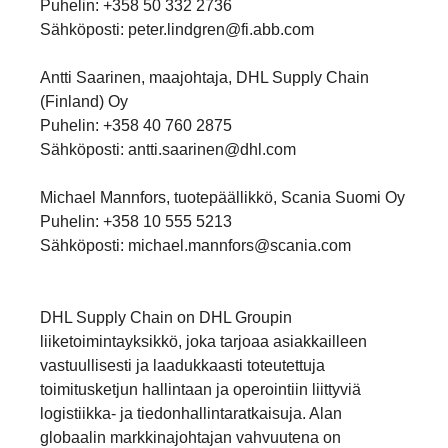
Puhelin: +358 50 332 2736
Sähköposti: peter.lindgren@fi.abb.com
Antti Saarinen, maajohtaja, DHL Supply Chain
(Finland) Oy
Puhelin: +358 40 760 2875
Sähköposti: antti.saarinen@dhl.com
Michael Mannfors, tuotepäällikkö, Scania Suomi Oy
Puhelin: +358 10 555 5213
Sähköposti: michael.mannfors@scania.com
DHL Supply Chain on DHL Groupin
liiketoimintayksikkö, joka tarjoaa asiakkailleen
vastuullisesti ja laadukkaasti toteutettuja
toimitusketjun hallintaan ja operointiin liittyviä
logistiikka- ja tiedonhallintaratkaisuja. Alan
globaalin markkinajohtajan vahvuutena on