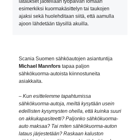
lataukset jaotellaan työpäivän lomaan
esimerkiksi kuormakäsittelyn tai taukojen
ajaksi sekä huolehditaan siitä, että aamulla
ajoon lähdetään täysillä akuilla.
Scania Suomen sähköautojen asiantuntija
Michael Mannfors
tapaa paljon
sähkökuorma-autoista kiinnostuneita
asiakkaita.
– Kun esittelemme tapahtumissa
sähkökuorma-autoja, meiltä kysytään usein
edellisten kysymysten ohella, että kuinka suuri
on akkukapasiteetti? Paljonko sähkökuorma-
auto maksaa? Tai miten sähkökuorma-auton
lataus järjestetään? Raskaan kaluston