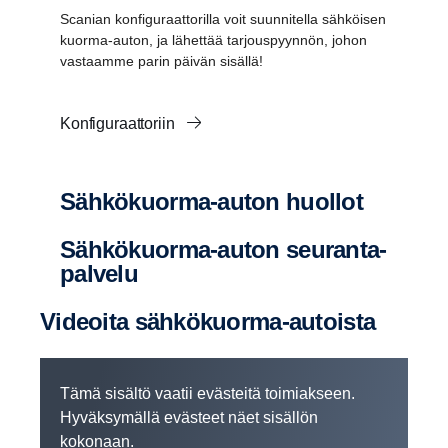
Scanian konfiguraattorilla voit suunnitella sähköisen
kuorma-auton, ja lähettää tarjouspyynnön, johon
vastaamme parin päivän sisällä!
Konfiguraattoriin
Sähkökuorma-​​auton huollot
Sähkökuorma-​​auton seuran­ta­
pal­velu
Videoita sähkökuorma-​autoista
Tämä sisältö vaatii evästeitä toimiakseen.
Hyväksymällä evästeet näet sisällön
kokonaan.