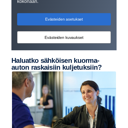
kokonaan.
Evästeiden asetukset
Evästeiden kuvaukset
Haluatko sähköisen kuorma-​
auton raskai­siin kulje­tuk­siin?