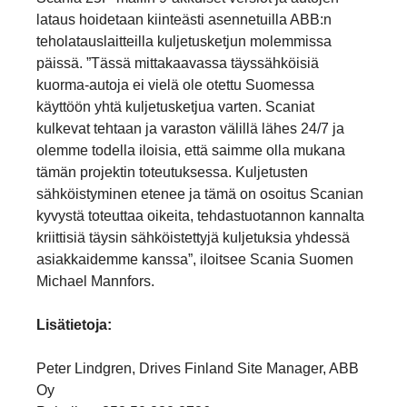
lataus hoidetaan kiinteästi asennetuilla ABB:n
teholatauslaitteilla kuljetusketjun molemmissa
päissä. ”Tässä mittakaavassa täyssähköisiä
kuorma-autoja ei vielä ole otettu Suomessa
käyttöön yhtä kuljetusketjua varten. Scaniat
kulkevat tehtaan ja varaston välillä lähes 24/7 ja
olemme todella iloisia, että saimme olla mukana
tämän projektin toteutuksessa. Kuljetusten
sähköistyminen etenee ja tämä on osoitus Scanian
kyvystä toteuttaa oikeita, tehdastuotannon kannalta
kriittisiä täysin sähköistettyjä kuljetuksia yhdessä
asiakkaidemme kanssa”, iloitsee Scania Suomen
Michael Mannfors.
Lisätietoja:
Peter Lindgren, Drives Finland Site Manager, ABB
Oy