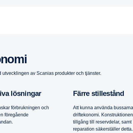
o­nomi
 utvecklingen av Scanias produkter och tjänster.
tiva lösningar
Färre stille­stånd
skar förbrukningen och
Att kunna använda bussarna m
den föregående
driftekonomi. Konstruktionen
tandan.
tillgång till reservdelar, sa
reparation säkerställer detta.