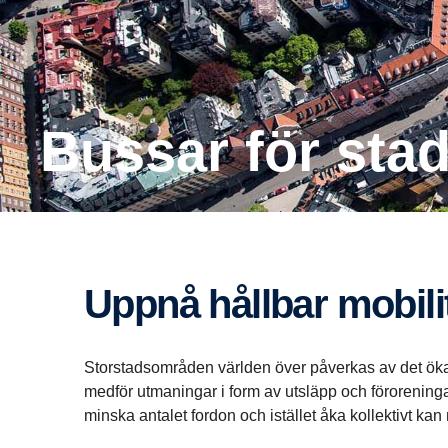
Bussar för sta
Uppnå hållbar mobili
Storstadsområden världen över påverkas av det öka
medför utmaningar i form av utsläpp och förorenin
minska antalet fordon och istället åka kollektivt ka