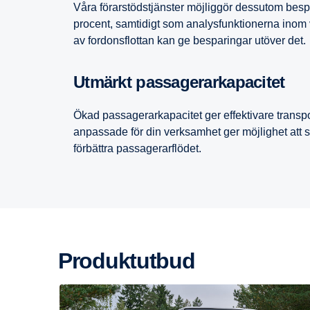
Våra förarstödstjänster möjliggör dessutom bespar
procent, samtidigt som analysfunktionerna inom v
av fordonsflottan kan ge besparingar utöver det.
Utmärkt passa­ge­rar­ka­pa­citet
Ökad passagerarkapacitet ger effektivare transpo
anpassade för din verksamhet ger möjlighet att
förbättra passagerarflödet.
Produkt­utbud