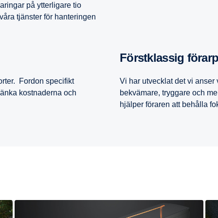
ingar på ytterligare tio
åra tjänster för hanteringen
Först­klassig förar­
rter. Fordon specifikt
Vi har utvecklat det vi anser
 sänka kostnaderna och
bekvämare, tryggare och mer
hjälper föraren att behålla fo