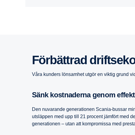
Förbättrad drift­se­k
Våra kunders lönsamhet utgör en viktig grund vid
Sänk kostna­derna genom effek­
Den nuvarande generationen Scania-bussar min
utsläppen med upp till 21 procent jämfört med 
generationen – utan att kompromissa med pres