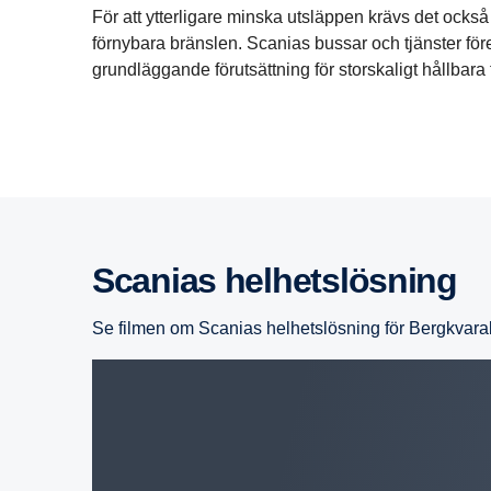
För att ytterligare minska utsläppen krävs det också
förnybara bränslen. Scanias bussar och tjänster för
grundläggande förutsättning för storskaligt hållbara 
Scanias helhets­lös­ning
Se filmen om Scanias helhetslösning för Bergkvarab