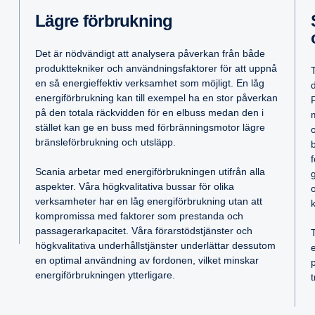
Säkerhet för 
Lägre förbruk­ning
Det är nödvändigt att analysera påverkan från både
produkttekniker och användningsfaktorer för att uppnå
T
en så energieffektiv verksamhet som möjligt. En låg
energiförbrukning kan till exempel ha en stor påverkan
på den totala räckvidden för en elbuss medan den i
stället kan ge en buss med förbränningsmotor lägre
bränsleförbrukning och utsläpp.
Scania arbetar med energiförbrukningen utifrån alla
aspekter. Våra högkvalitativa bussar för olika
verksamheter har en låg energiförbrukning utan att
kompromissa med faktorer som prestanda och
passagerarkapacitet. Våra förarstödstjänster och
högkvalitativa underhållstjänster underlättar dessutom
en optimal användning av fordonen, vilket minskar
energiförbrukningen ytterligare.
t