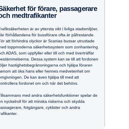
förare, passa­ge­rare
och medtra­fi­kanter
rafiksäkerheten är av yttersta vikt i livliga stadsmiljöer,
där förhållandena för bussförare ofta är påfrestande.
För att förhindra olyckor är Scanias bussar utrustade
med toppmoderna säkerhetssystem som zonhantering
och ADAS, som uppfyller eller till och med överträffar
bestämmelserna. Dessa system kan se till att fordonen
följer hastighetsbegränsningarna och hjälpa föraren
genom att öka hans eller hennes medvetenhet om
omgivningen. De kan även hjälpa till med att
kontrollera fordonet om och när det behövs.
Tillsammans med andra säkerhetsfunktioner spelar de
en nyckelroll för att minska riskerna och skydda
passagerare, fotgängare, cyklister och andra
rafikanter.