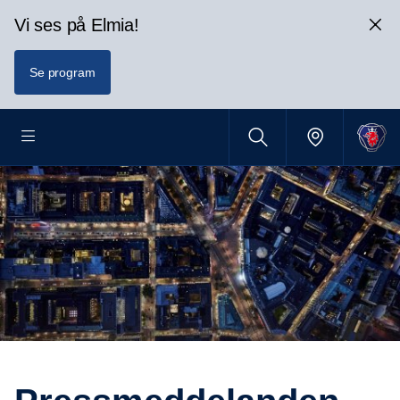
Vi ses på Elmia!
Se program