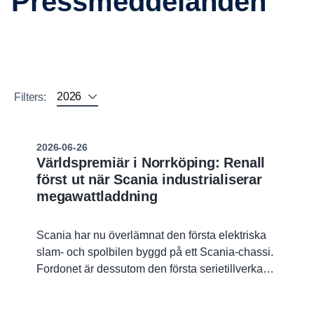
Press­med­de­landen
2026
Filters:
2026-06-26
Världspremiär i Norrköping: Renall
först ut när Scania industrialiserar
megawattladdning
Scania har nu överlämnat den första elektriska
slam- och spolbilen byggd på ett Scania‑chassi.
Fordonet är dessutom den första serietillverkade
Scania med MCS (Megawatt Charging System)
– ett viktigt steg för att göra elektrifiering av tunga