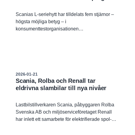
Scanias L-seriehytt har tilldelats fem stjärnor –
högsta möjliga betyg – i
konsumenttestorganisationen
Euro NCAP:s program Safer Trucks.
2026-01-21
Scania, Rolba och Renall tar
eldrivna slambilar till nya nivåer
Lastbilstillverkaren Scania, påbyggaren Rolba
Svenska AB och miljöserviceföretaget Renall
har inlett ett samarbete för elektrifierade spol-
och slambilar med fokus på hållbarhet och utan
att ge avkall på prestanda.