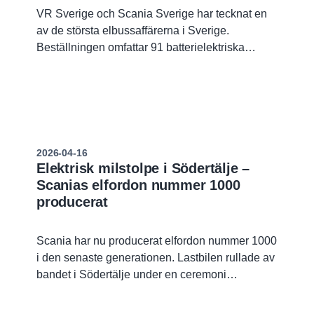
VR Sverige och Scania Sverige har tecknat en
av de största elbussaffärerna i Sverige.
Beställningen omfattar 91 batterielektriska
bussar som ska sättas i trafik i
Södertäljeområdet med trafikstart i juni 2027.
Affären ligger i linje med VR:s satsningar på
hållbarhet där den övervägande delen av
busstrafiken ska utföras med elbussar.
2026-04-16
Elektrisk milstolpe i Södertälje –
Scanias elfordon nummer 1000
producerat
Scania har nu producerat elfordon nummer 1000
i den senaste generationen. Lastbilen rullade av
bandet i Södertälje under en ceremoni
tillsammans med kunden Falkenklev Logistik.
Milstolpen visar att elektrifiering nu sker i