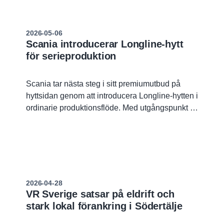
2026-05-06
Scania introducerar Longline-hytt
för serieproduktion
Scania tar nästa steg i sitt premiumutbud på
hyttsidan genom att introducera Longline-hytten i
ordinarie produktionsflöde. Med utgångspunkt i
ett starkt arv och möjliggjord av Scanias
modulära system kommer den nya hytten att
erbjudas som en fabriksanpassad lösning för
kunder som söker en längre förarhytt med mer
utrymme, komfort och flexibilitet.
2026-04-28
VR Sverige satsar på eldrift och
stark lokal förankring i Södertälje