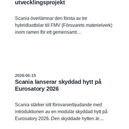
utvecklingsprojekt
Scania överlämnar den första av tre
hybridlastbilar till FMV (Försvarets materielverk)
inom ramen för ett gemensamt
utvecklingsprojekt. Fordonen ska utvärderas av
Försvarsmakten i de tre försvarsgrenarna och
bidra till ökad kunskap om hur hybridteknik kan
användas för att lösa militära behov.
2026-06-15
Scania lanserar skyddad hytt på
Eurosatory 2026
Scania stärker sitt försvarserbjudande med
introduktionen av en modulär skyddad hytt på
Eurosatory 2026. Den skyddade hytten är
utvecklad för motståndskraftig och