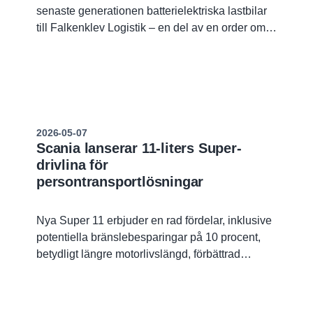
senaste generationen batterielektriska lastbilar
till Falkenklev Logistik – en del av en order om
totalt 50 elfordon. Därmed genomför Falkenklev
en av Sveriges största satsningar inom
elektrifierade tunga transporter.
2026-05-07
Scania lanserar 11-liters Super-
drivlina för
persontransportlösningar
Nya Super 11 erbjuder en rad fördelar, inklusive
potentiella bränslebesparingar på 10 procent,
betydligt längre motorlivslängd, förbättrad
servicevänlighet, kompatibilitet med förnybara
bränslen samt högre bromseffekt.