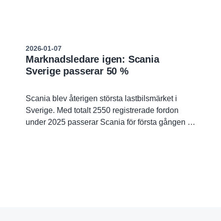
2026-01-07
Marknadsledare igen: Scania
Sverige passerar 50 %
Scania blev återigen största lastbilsmärket i
Sverige. Med totalt 2550 registrerade fordon
under 2025 passerar Scania för första gången i
modern tid 50-procentstrecket när det gäller
marknadsandel i Sverige. Scania blev också
störst inom alla transportsegmenten.