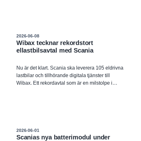
uppdragskritisk försvarslogistik, där
besättningsskydd, mobilitet och operativ
tillgänglighet är avgörande, i en lösning byggd
inom Scanias modulära system.
2026-06-08
Wibax tecknar rekordstort
ellastbilsavtal med Scania
Nu är det klart. Scania ska leverera 105 eldrivna
lastbilar och tillhörande digitala tjänster till
Wibax. Ett rekordavtal som är en milstolpe i
målsättningen att elektrifiera fordonsflottan.
2026-06-01
Scanias nya batterimodul under