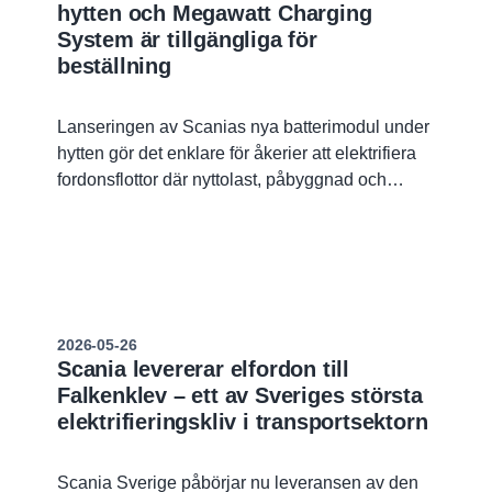
hytten och Megawatt Charging
System är tillgängliga för
beställning
Lanseringen av Scanias nya batterimodul under
hytten gör det enklare för åkerier att elektrifiera
fordonsflottor där nyttolast, påbyggnad och
räckvidd behöver balanseras, medan Scanias
nya Megawatt Charging System (MCS) gör
batteriladdningen snabbare.
2026-05-26
Scania levererar elfordon till
Falkenklev – ett av Sveriges största
elektrifieringskliv i transportsektorn
Scania Sverige påbörjar nu leveransen av den