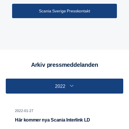
Scania Sverige Presskontakt
Arkiv press­med­de­landen
2022
2022-01-27
Här kommer nya Scania Interlink LD