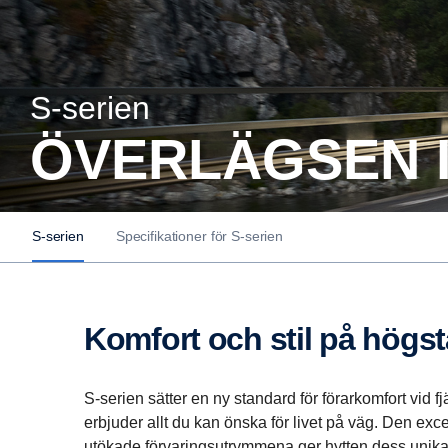
S-​serien
ÖVERLÄGSEN 
S-serien
Specifikationer för S-serien
Komfort och stil på högst
S-serien sätter en ny standard för förarkomfort vid fj
erbjuder allt du kan önska för livet på väg. Den exce
utökade förvaringsutrymmena ger hytten dess unika 