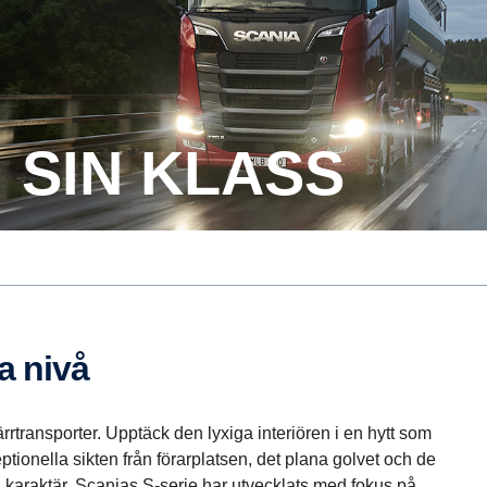
I SIN KLASS
a nivå
ärrtransporter. Upptäck den lyxiga interiören i en hytt som
ptionella sikten från förarplatsen, det plana golvet och de
karaktär. Scanias S-serie har utvecklats med fokus på