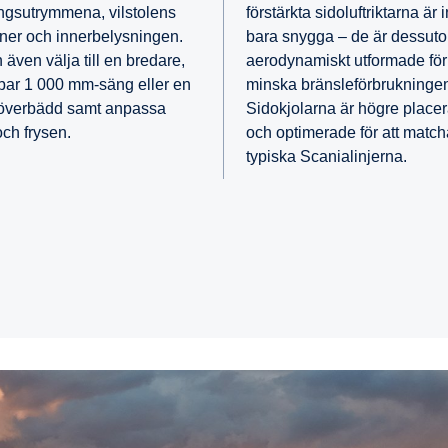
ingsutrymmena, vilstolens
förstärkta sidoluftriktarna är 
oner och innerbelysningen.
bara snygga – de är dessut
även välja till en bredare,
aerodynamiskt utformade för 
bar 1 000 mm-säng eller en
minska bränsleförbrukninge
 överbädd samt anpassa
Sidokjolarna är högre place
och frysen.
och optimerade för att matc
typiska Scanialinjerna.