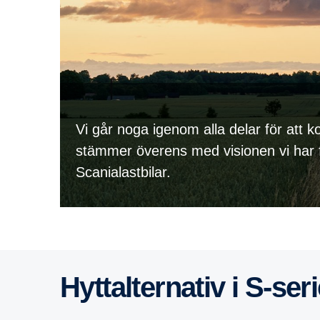
Vi går noga igenom alla delar för att ko
stämmer överens med visionen vi har 
Scanialastbilar.
Hyttal­ter­nativ i S-​​se