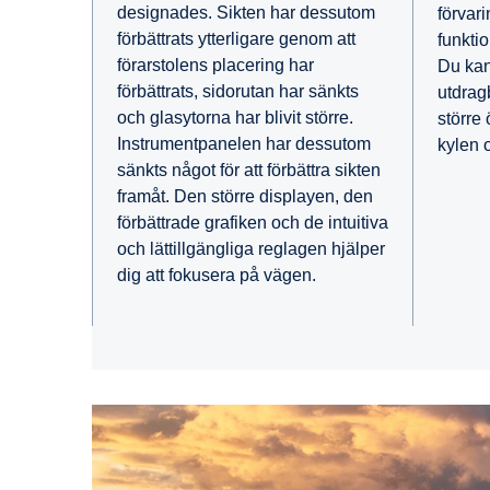
designades. Sikten har dessutom
förvar
förbättrats ytterligare genom att
funkti
förarstolens placering har
Du kan 
förbättrats, sidorutan har sänkts
utdrag
och glasytorna har blivit större.
större
Instrumentpanelen har dessutom
kylen 
sänkts något för att förbättra sikten
framåt. Den större displayen, den
förbättrade grafiken och de intuitiva
och lättillgängliga reglagen hjälper
dig att fokusera på vägen.