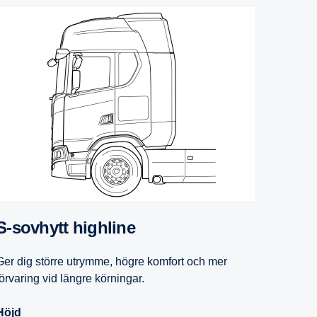
S-​sovhytt highline
Ger dig större utrymme, högre komfort och mer
förvaring vid längre körningar.
Höjd