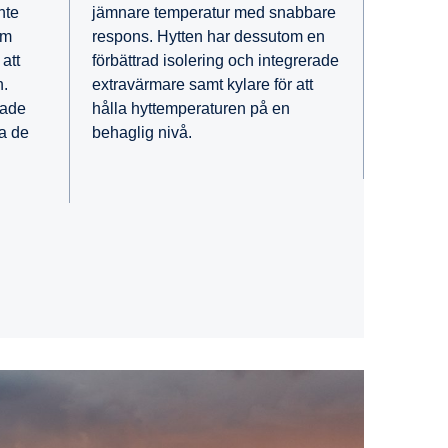
jämnare temperatur med snabbare
inte
respons. Hytten har dessutom en
om
förbättrad isolering och integrerade
att
extravärmare samt kylare för att
n.
hålla hyttemperaturen på en
rade
behaglig nivå.
ha de