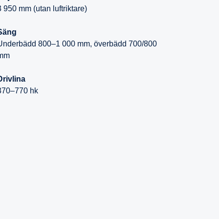
3 950 mm (utan luftriktare)
Säng
Underbädd 800–1 000 mm, överbädd 700/800
mm
Drivlina
370–770 hk