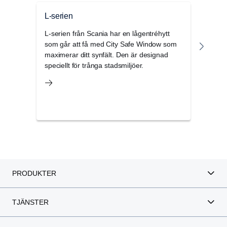
L-serien
G-se
L-serien från Scania har en lågentréhytt
Scani
som går att få med City Safe Window som
komfo
maximerar ditt synfält. Den är designad
erbju
speciellt för trånga stadsmiljöer.
rymli
PRODUKTER
TJÄNSTER