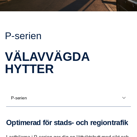
P-​serien
VÄLAV­VÄGDA
HYTTER
P-serien
Optimerad för stads- och region­trafik