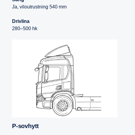
Ja, viloutrustning 540 mm
Drivlina
280–500 hk
P-​sovhytt