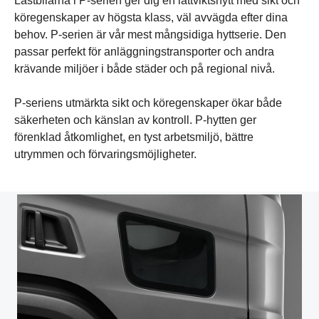
Lastbilarna i P-serien ger dig en lättviktshytt med sikt och
köregenskaper av högsta klass, väl avvägda efter dina
behov. P-serien är vår mest mångsidiga hyttserie. Den
passar perfekt för anläggningstransporter och andra
krävande miljöer i både städer och på regional nivå.
P-seriens utmärkta sikt och köregenskaper ökar både
säkerheten och känslan av kontroll. P-hytten ger
förenklad åtkomlighet, en tyst arbetsmiljö, bättre
utrymmen och förvaringsmöjligheter.