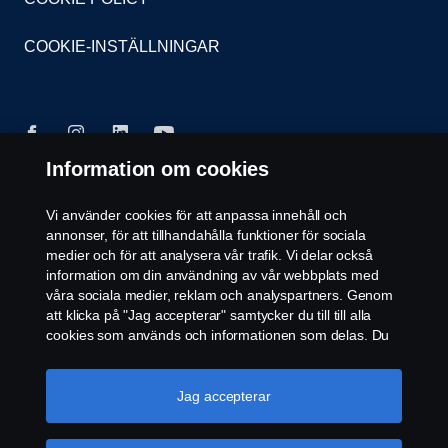
COOKIE-INSTÄLLNINGAR
Information om cookies
© Copyright Scania 2026. Scania Sverige AB, Box
Vi använder cookies för att anpassa innehåll och
900, 127 29 Stockholm, Telefon: 010-706 60 00
annonser, för att tillhandahålla funktioner för sociala
medier och för att analysera vår trafik. Vi delar också
information om din användning av vår webbplats med
våra sociala medier, reklam och analyspartners. Genom
att klicka på "Jag accepterar" samtycker du till till alla
cookies som används och informationen som delas. Du
kan också hantera dina cookies genom att klicka på
"Cookie-inställningar" och välja de kategorier du vill
acceptera. För en mer detaljerad förklaring av hur vi
Jag accepterar
använder cookies, besök vår sida om cookies, som du
kan hitta genom att klicka på länken under den här