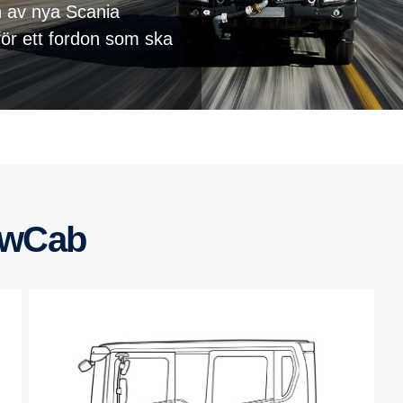
n av nya Scania
för ett fordon som ska
CrewCab