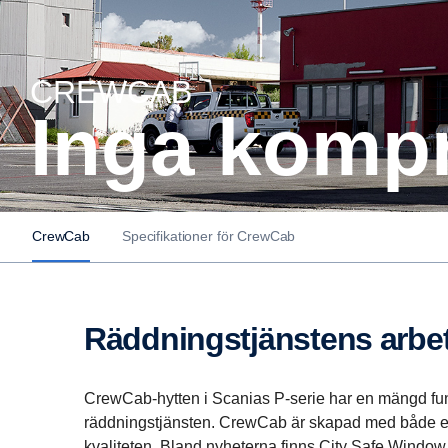
CREWCAB
Inga komp
CrewCab
Specifikationer för CrewCab
Räddnings­tjäns­tens arbe
CrewCab-hytten i Scanias P-serie har en mängd fu
räddningstjänsten. CrewCab är skapad med både er
kvaliteten. Bland nyheterna finns City Safe Window