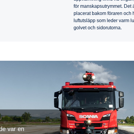
för manskapsutrymmet. Det 
placerat bakom föraren och 
luftutsläpp som leder varm lu
golvet och sidorutorna.
de var en