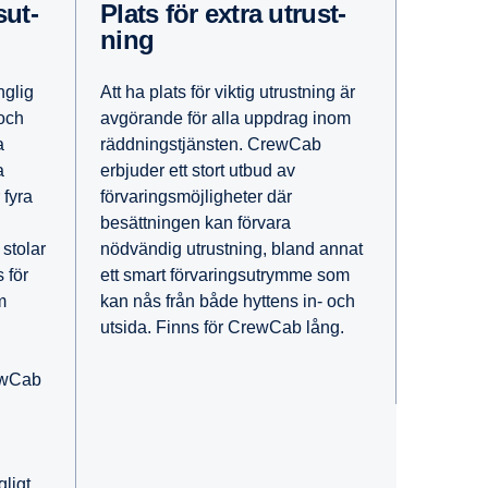
Plats för extra utrust­
ning
Att ha plats för viktig utrustning är
nglig
avgörande för alla uppdrag inom
 och
räddningstjänsten. CrewCab
a
erbjuder ett stort utbud av
a
förvaringsmöjligheter där
 fyra
besättningen kan förvara
nödvändig utrustning, bland annat
stolar
ett smart förvaringsutrymme som
 för
kan nås från både hyttens in- och
m
utsida. Finns för CrewCab lång.
ewCab
gligt