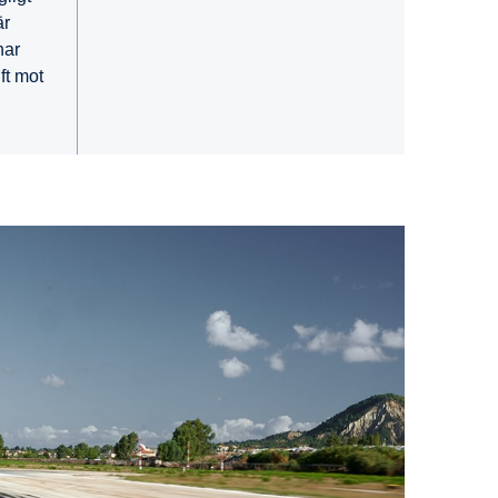
är
har
ft mot