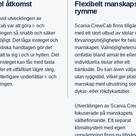
el åtkomst
Flexi­belt manskaps­ut­
rymme
vid utvecklingen av
b var att göra i- och
Scania CrewCab finns tillgä
ningen så snabb och säker
med ett stort utbud av stolar
jligt. Det låga insteget och
förvaringsmöjligheter för hel
ktiska handtagen gör det
manskapet. Valmöjlighetern
att ta sig i och ur hytten. Det
omfattar bland annat tre eller
insteget kan fås med fasta
individuella stolar eller ett
ler ett utfällbart lägre steg,
bänksäte. Du kan även välja 
ytterligare underlättar i- och
utan ryggstöd, vilket ger plats
ningen.
manskap med utrustning so
dykar- eller rökdykartuber.
Utvecklingen av Scania Cr
fokuserade på manskapets
välbefinnande. Ett separat
klimatsystem med egen
uppvärmning finns nu tillgän