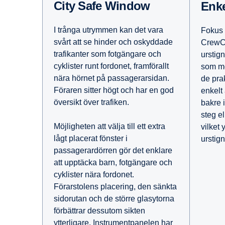
City Safe Window
Enk
I trånga utrymmen kan det vara
Fokus 
svårt att se hinder och oskyddade
CrewCa
trafikanter som fotgängare och
urstig
cyklister runt fordonet, framförallt
som mö
nära hörnet på passagerarsidan.
de pra
Föraren sitter högt och har en god
enkelt 
översikt över trafiken.
bakre 
steg el
Möjligheten att välja till ett extra
vilket 
lågt placerat fönster i
urstig
passagerardörren gör det enklare
att upptäcka barn, fotgängare och
cyklister nära fordonet.
Förarstolens placering, den sänkta
sidorutan och de större glasytorna
förbättrar dessutom sikten
ytterligare. Instrumentpanelen har