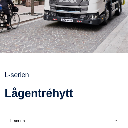
L-​serien
Lågen­tré­hytt
L-serien