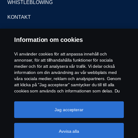
WHISTLEBLOWING
KONTAKT
ÅTERFÖRSÄLJARE
Information om cookies
COOKIE POLICY
Vi använder cookies för att anpassa innehåll och
annonser, för att tillhandahålla funktioner för sociala
COOKIE-INSTÄLLNINGAR
medier och för att analysera vår trafik. Vi delar också
information om din användning av vår webbplats med
våra sociala medier, reklam och analyspartners. Genom
att klicka på "Jag accepterar" samtycker du till till alla
cookies som används och informationen som delas. Du
kan också hantera dina cookies genom att klicka på
"Cookie-inställningar" och välja de kategorier du vill
acceptera. För en mer detaljerad förklaring av hur vi
Jag accepterar
© Copyright Scania 2026. Scania Sverige AB, Box
använder cookies, besök vår sida om cookies, som du
900, 127 29 Stockholm, Telefon: 010-706 60 00
kan hitta genom att klicka på länken under den här
texten.
Mer information om ditt dataskydd
Avvisa alla