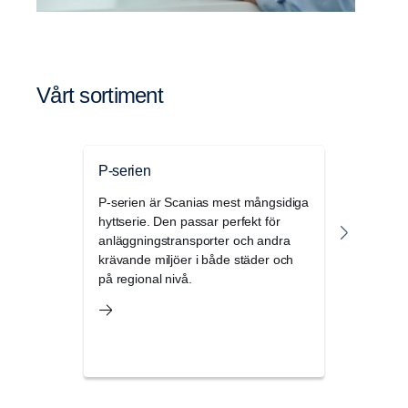
Vårt sorti­ment
P-serien
G-serie
P-serien är Scanias mest mångsidiga
Scanias 
hyttserie. Den passar perfekt för
intryck 
anläggningstransporter och andra
inifrån 
krävande miljöer i både städer och
förvarin
på regional nivå.
hytter.