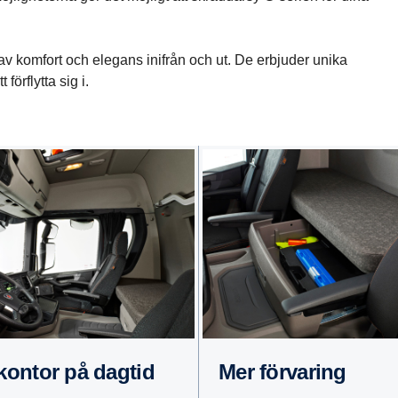
k av komfort och elegans inifrån och ut. De erbjuder unika
förflytta sig i.
t kontor på dagtid
Mer förva­ring