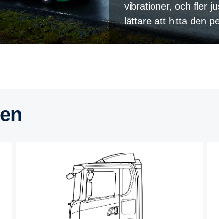
vibrationer, och fler j
lättare att hitta den p
rien