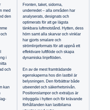
Fronten, taket, sidorna,
r
underredet – alla områden har
en med
analyserats, designats och
med den
optimerats för att ge lägsta
tänkbara luftmotstånd. Hytten, dess
ymme
hörn samt alla skarvar och vinklar
r och
har gjorts smalare och
strömlinjeformats för att uppnå ett
effektivare luftflöde och skapa
l
dynamiska linjeflöden.
ing i
itta
En av de mest framträdande
nad och
egenskaperna hos din lastbil är
belysningen. Den förbättrar både
utseendet och säkerhetsnivån.
om kan
Positionslampor och extraljus är
h
inbyggda i hytten och för krävande
dag-
förhållanden kan lastbilarna