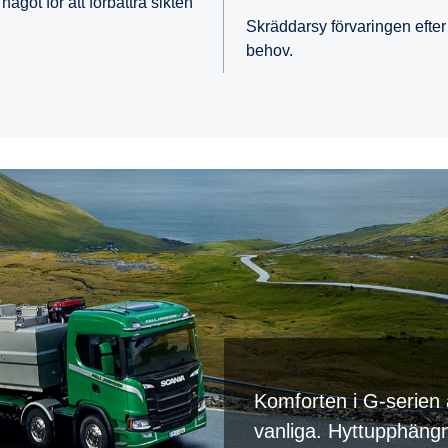
något för att förbättra sikten
Skräddarsy förvaringen efter
behov.
Komforten i G-serien 
vanliga. Hyttupphängn