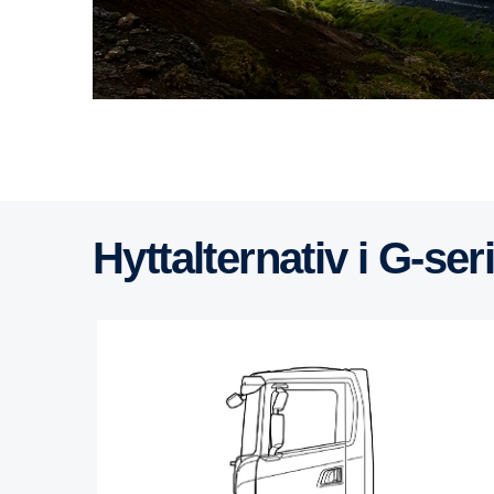
Hyttal­ter­nativ i G-​​se