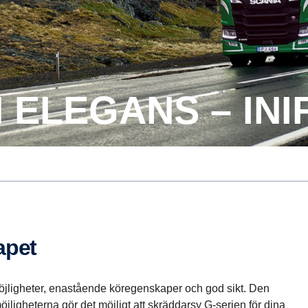
 ELEGANS – INI
kapet
öjligheter, enastående köregenskaper och god sikt. Den
ligheterna gör det möjligt att skräddarsy G-serien för dina