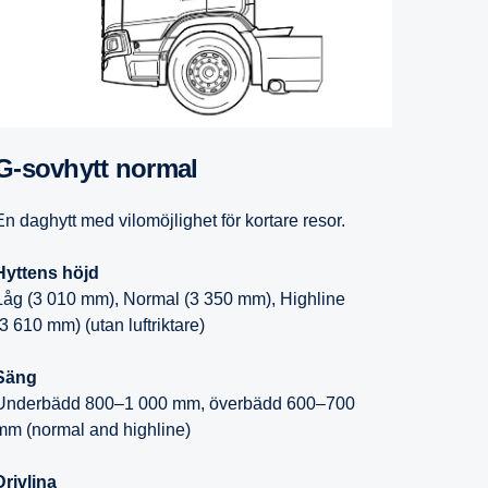
G-​sovhytt normal
En daghytt med vilomöjlighet för kortare resor.
Hyttens höjd
Låg (3 010 mm), Normal (3 350 mm), Highline
(3 610 mm) (utan luftriktare)
Säng
Underbädd 800–1 000 mm, överbädd 600–700
mm (normal and highline)
Drivlina