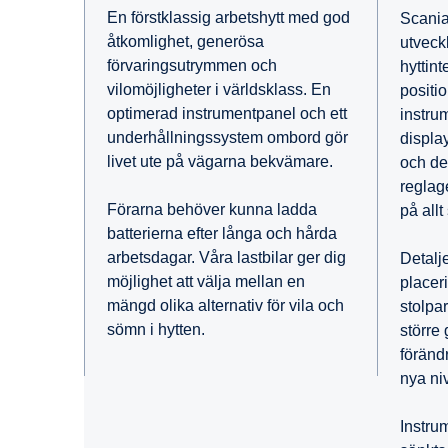
En förstklassig arbetshytt med god
Scania
åtkomlighet, generösa
utveck
förvaringsutrymmen och
hyttint
vilomöjligheter i världsklass. En
positi
optimerad instrumentpanel och ett
instru
underhållningssystem ombord gör
displa
livet ute på vägarna bekvämare.
och de 
reglag
Förarna behöver kunna ladda
på all
batterierna efter långa och hårda
arbetsdagar. Våra lastbilar ger dig
Detalj
möjlighet att välja mellan en
placer
mängd olika alternativ för vila och
stolpa
sömn i hytten.
större
förändr
nya ni
Instru