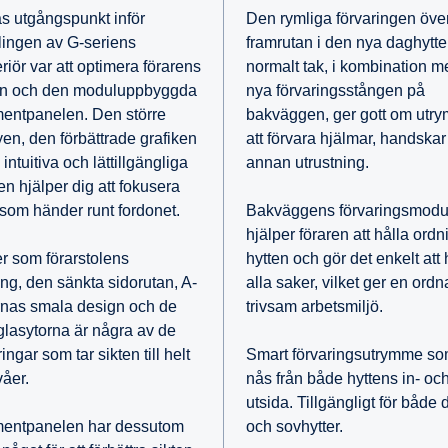
s utgångspunkt inför
Den rymliga förvaringen öve
lingen av G-seriens
framrutan i den nya daghytt
eriör var att optimera förarens
normalt tak, i kombination 
on och den moduluppbyggda
nya förvaringsstången på
mentpanelen. Den större
bakväggen, ger gott om utr
yen, den förbättrade grafiken
att förvara hjälmar, handska
intuitiva och lättillgängliga
annan utrustning.
en hjälper dig att fokusera
t som händer runt fordonet.
Bakväggens förvaringsmodu
hjälper föraren att hålla ordn
er som förarstolens
hytten och gör det enkelt att h
ing, den sänkta sidorutan, A-
alla saker, vilket ger en ord
rnas smala design och de
trivsam arbetsmiljö.
 glasytorna är några av de
ingar som tar sikten till helt
Smart förvaringsutrymme s
våer.
nås från både hyttens in- oc
utsida. Tillgängligt för både 
mentpanelen har dessutom
och sovhytter.