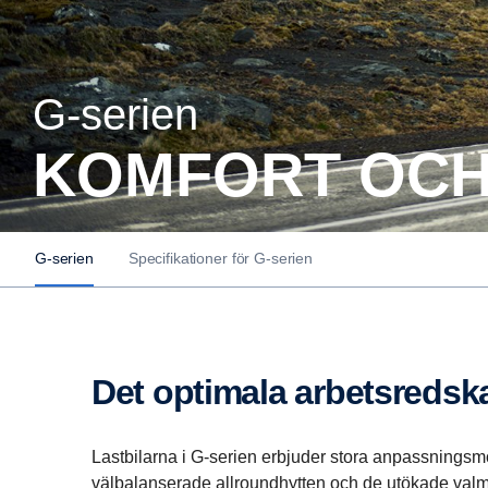
G-​serien
KOMFORT OCH
G-serien
Specifikationer för G-serien
Det optimala arbets­red­s
Lastbilarna i G-serien erbjuder stora anpassningsm
välbalanserade allroundhytten och de utökade valmöj