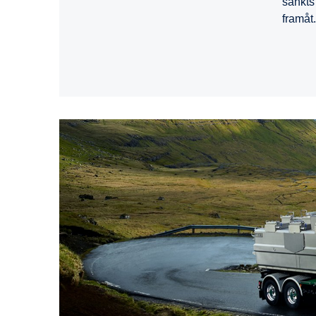
sänkts 
framåt.