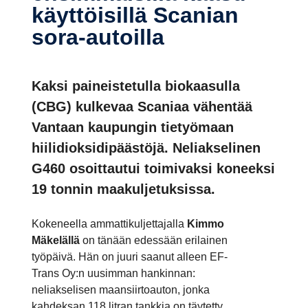
käyt­töi­sillä Scanian
sora-​autoilla
Kaksi paineistetulla biokaasulla
(CBG) kulkevaa Scaniaa vähentää
Vantaan kaupungin tietyömaan
hiilidioksidipäästöjä. Neliakselinen
G460 osoittautui toimivaksi koneeksi
19 tonnin maakuljetuksissa.
Kokeneella ammattikuljettajalla
Kimmo
Mäkelällä
on tänään edessään erilainen
työpäivä. Hän on juuri saanut alleen EF-
Trans Oy:n uusimman hankinnan:
neliakselisen maansiirtoauton, jonka
kahdeksan 118 litran tankkia on täytetty