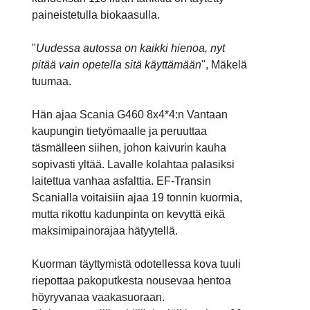
paineistetulla biokaasulla.
"
Uudessa autossa on kaikki hienoa, nyt
pitää vain opetella sitä käyttämään
", Mäkelä
tuumaa.
Hän ajaa Scania G460 8x4*4:n Vantaan
kaupungin tietyömaalle ja peruuttaa
täsmälleen siihen, johon kaivurin kauha
sopivasti yltää. Lavalle kolahtaa palasiksi
laitettua vanhaa asfalttia. EF-Transin
Scanialla voitaisiin ajaa 19 tonnin kuormia,
mutta rikottu kadunpinta on kevyttä eikä
maksimipainorajaa hätyytellä.
Kuorman täyttymistä odotellessa kova tuuli
riepottaa pakoputkesta nousevaa hentoa
höyryvanaa vaakasuoraan.