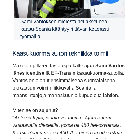
Sami Vantoksen mielestä neliakselinen
kaasu-Scania kääntyy riittävän ketterästi
työmailla.
Kaasukuorma-​auton tekniikka toimii
Mäkelän jälkeen lastauspaikalle ajaa
Sami Vantos
lähes identtisellä EF-Transin kaasukuorma-autolla.
Vantos on ajanut ensimmäisenä suomalaisena
biokaasun voimin liikkuvalla Scanialla
maansiirtoajoja marraskuun alkupuolelta lähtien.
Miten se on sujunut?
"
Auto on hyvä, ei tätä voi moittia. Ajoin ennen
vastaavalla dieselillä, jossa oli 450 hevosvoimaa.
Kaasu-Scaniassa on 460. Ajaminen on oikeastaan