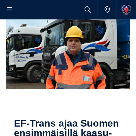
EF-​Trans ajaa Suomen
ensim­mäi­sillä kaasu­