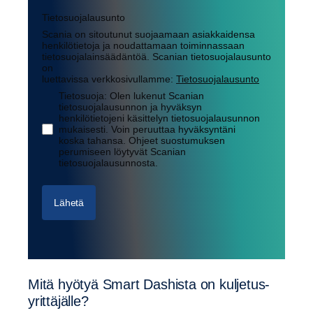
Tietosuojalausunto
Scania on sitoutunut suojaamaan asiakkaidensa
henkilötietoja ja noudattamaan toiminnassaan
tietosuojalainsäädäntöä. Scanian tietosuojalausunto
on
luettavissa verkkosivullamme:
Tietosuojalausunto
Tietosuoja: Olen lukenut Scanian
tietosuojalausunnon ja hyväksyn
henkilötietojeni käsittelyn tietosuojalausunnon
mukaisesti. Voin peruuttaa hyväksyntäni
koska tahansa. Ohjeet suostumuksen
perumiseen löytyvät Scanian
tietosuojalausunnosta.
Lähetä
Mitä hyötyä Smart Dashista on kulje­tus­
yrit­tä­jälle?