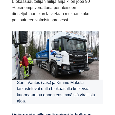
Biokaasuautoilijan hiilijalanjälki on jopa 90
% pienempi verrattuna perinteiseen
dieseljuhtaan, kun lasketaan mukaan koko
polttoaineen valmistusprosessi.
Sami Vantos (vas.) ja Kimmo Mäkelä
tarkastelevat uutta biokaasulla kulkevaa
kuorma-autoa ennen ensimmäistä virallista
ajoa.
Vaihtoeh­toi­silla polttoai­neilla kulkeva