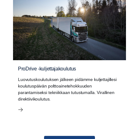
ProDrive -kuljettajakoulutus
Luovutuskoulutuksen jälkeen pidämme kuljettajillesi
koulutuspäivän polttoainetehokkuuden
parantamiseksi tekniikkaan tutustumalla. Virallinen
direktiivikoulutus.