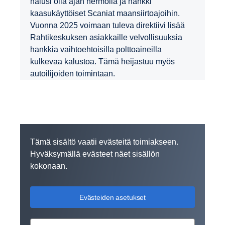
halusi olla ajan hermolla ja hankki
kaasukäyttöiset Scaniat maansiirtoajoihin.
Vuonna 2025 voimaan tuleva direktiivi lisää
Rahtikeskuksen asiakkaille velvollisuuksia
hankkia vaihtoehtoisilla polttoaineilla
kulkevaa kalustoa. Tämä heijastuu myös
autoilijoiden toimintaan.
Tämä sisältö vaatii evästeitä toimiakseen.
Hyväksymällä evästeet näet sisällön
kokonaan.
Evästeiden asetukset