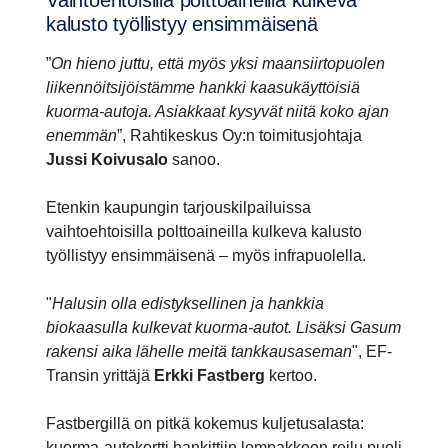
kalusto työllistyy ensim­mäi­senä
”
On hieno juttu, että myös yksi maansiirtopuolen
liikennöitsijöistämme hankki kaasukäyttöisiä
kuorma-autoja. Asiakkaat kysyvät niitä koko ajan
enemmän
”, Rahtikeskus Oy:n toimitusjohtaja
Jussi Koivusalo
sanoo.
Etenkin kaupungin tarjouskilpailuissa
vaihtoehtoisilla polttoaineilla kulkeva kalusto
työllistyy ensimmäisenä – myös infrapuolella.
"
Halusin olla edistyksellinen ja hankkia
biokaasulla kulkevat kuorma-autot. Lisäksi Gasum
rakensi aika lähelle meitä tankkausaseman
", EF-
Transin yrittäjä
Erkki Fastberg
kertoo.
Fastbergillä on pitkä kokemus kuljetusalasta:
kuorma-autokortti hankittiin lompakkoon reilu puoli