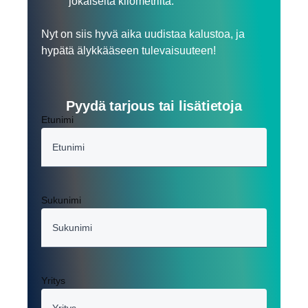
jokaiselta kilometriltä.
Nyt on siis hyvä aika uudistaa kalustoa, ja
hypätä älykkääseen tulevaisuuteen!
Pyydä tarjous tai lisätietoja
Etunimi
Sukunimi
Yritys