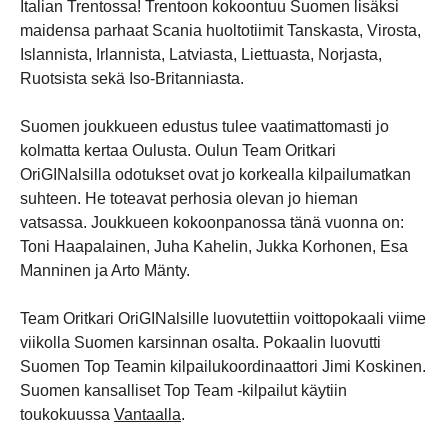
Italian Trentossa! Trentoon kokoontuu Suomen lisäksi
maidensa parhaat Scania huoltotiimit Tanskasta, Virosta,
Islannista, Irlannista, Latviasta, Liettuasta, Norjasta,
Ruotsista sekä Iso-Britanniasta.
Suomen joukkueen edustus tulee vaatimattomasti jo
kolmatta kertaa Oulusta. Oulun Team Oritkari
OriGINalsilla odotukset ovat jo korkealla kilpailumatkan
suhteen. He toteavat perhosia olevan jo hieman
vatsassa. Joukkueen kokoonpanossa tänä vuonna on:
Toni Haapalainen, Juha Kahelin, Jukka Korhonen, Esa
Manninen ja Arto Mänty.
Team Oritkari OriGINalsille luovutettiin voittopokaali viime
viikolla Suomen karsinnan osalta. Pokaalin luovutti
Suomen Top Teamin kilpailukoordinaattori Jimi Koskinen.
Suomen kansalliset Top Team -kilpailut käytiin
toukokuussa
Vantaalla
.