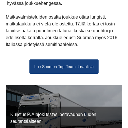
hyvässä joukkuehengessä.
Matkavalmisteluiden osalta joukkue ottaa lungisti,
matkalaukkuja ei vielä ole ostettu. Tällä kertaa ei tosin
tarvitse pakata puhelimen laturia, koska se unohtui jo
edellisellä kerralla. Joukkue edusti Suomea myös 2018
Italiassa pidetyissä semifinaaleissa.
Lue Suomen Top-Team -finaalista
Kuljetus P. Alajoki testasi perävaunun uuden
seurantalaitteen