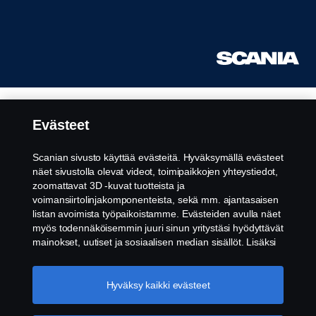
Evästeet
Scanian sivusto käyttää evästeitä. Hyväksymällä evästeet
näet sivustolla olevat videot, toimipaikkojen yhteystiedot,
zoomattavat 3D -kuvat tuotteista ja
voimansiirtolinjakomponenteista, sekä mm. ajantasaisen
listan avoimista työpaikoistamme. Evästeiden avulla näet
myös todennäköisemmin juuri sinun yritystäsi hyödyttävät
mainokset, uutiset ja sosiaalisen median sisällöt. Lisäksi
voimme analysoida verkkosivuliikennettä verkkosivuston
parantamiseksi, kun hyväksyt evästeet. Klikkaamalla
"Hyväksyn evästeet" annat suostumuksesi kaikkien
Hyväksy kaikki evästeet
evästeiden käyttämiseen sekä tiedon jakamiseen. Voit
muuttaa asetuksia klikkaamalla "Evästeiden asetukset" ja