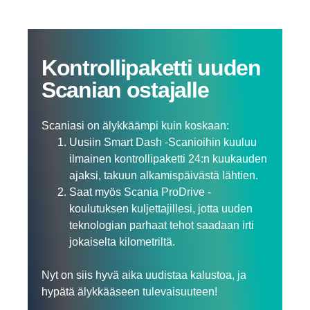
Kontrol­li­pa­ketti uuden
Scanian ostajalle
Scaniasi on älykkäämpi kuin koskaan:
Uusiin Smart Dash -Scanioihin kuuluu
ilmainen kontrollipaketti 24:n kuukauden
ajaksi, takuun alkamispäivästä lähtien.
Saat myös Scania ProDrive -
koulutuksen kuljettajillesi, jotta uuden
teknologian parhaat tehot saadaan irti
jokaiselta kilometriltä.
Nyt on siis hyvä aika uudistaa kalustoa, ja
hypätä älykkääseen tulevaisuuteen!