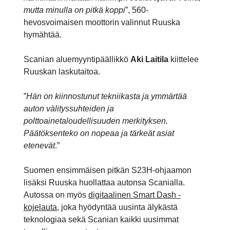
mutta minulla on pitkä koppi
”, 560-
hevosvoimaisen moottorin valinnut Ruuska
hymähtää.
Scanian aluemyyntipäällikkö
Aki Laitila
kiittelee
Ruuskan laskutaitoa.
”
Hän on kiinnostunut tekniikasta ja ymmärtää
auton välityssuhteiden ja
polttoainetaloudellisuuden merkityksen.
Päätöksenteko on nopeaa ja tärkeät asiat
etenevät
.”
Suomen ensimmäisen pitkän S23H-ohjaamon
lisäksi Ruuska huollattaa autonsa Scanialla.
Autossa on myös
digitaalinen Smart Dash -
kojelauta
, joka hyödyntää uusinta älykästä
teknologiaa sekä Scanian kaikki uusimmat