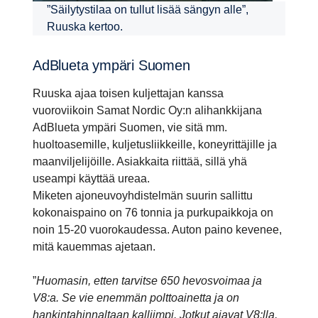
”Säilytystilaa on tullut lisää sängyn alle”,
Ruuska kertoo.
AdBlueta ympäri Suomen
Ruuska ajaa toisen kuljettajan kanssa
vuoroviikoin Samat Nordic Oy:n alihankkijana
AdBlueta ympäri Suomen, vie sitä mm.
huoltoasemille, kuljetusliikkeille, koneyrittäjille ja
maanviljelijöille. Asiakkaita riittää, sillä yhä
useampi käyttää ureaa.
Miketen ajoneuvoyhdistelmän suurin sallittu
kokonaispaino on 76 tonnia ja purkupaikkoja on
noin 15-20 vuorokaudessa. Auton paino kevenee,
mitä kauemmas ajetaan.
”
Huomasin, etten tarvitse 650 hevosvoimaa ja
V8:a. Se vie enemmän polttoainetta ja on
hankintahinnaltaan kalliimpi. Jotkut ajavat V8:lla,