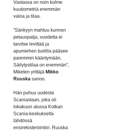
Vastassa on noin kolme
kuutiometriä enemmän
valoa ja tilaa.
”Sänkyyn mahtuu kunnon
petauspatja, vuodetta ei
tarvitse levittää ja
apumiehen tuolilla pääsee
paremmin kääntymään.
Säilytystilaa on enemmän”,
Miketen yrittäjä
Mikko
Ruuska
sanoo.
Hän puhuu uudesta
Scaniastaan, joka oli
lokakuun alussa Kotkan
Scania-keskukselta
lähdössä
ensirekisteröintiin. Ruuska