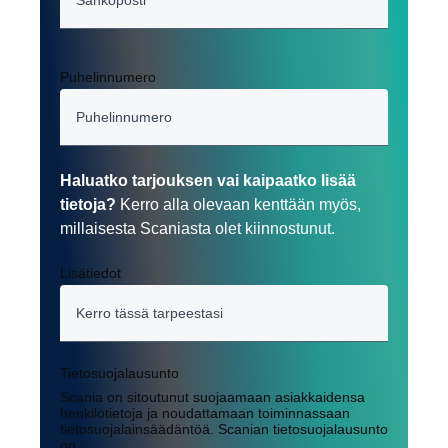
Puhelinnumero
Haluatko tarjouksen vai kaipaatko lisää
tietoja?
Kerro alla olevaan kenttään myös,
millaisesta Scaniasta olet kiinnostunut.
Lisätiedot
Tietosuojalausunto
Scania on sitoutunut suojaamaan asiakkaidensa
henkilötietoja ja noudattamaan toiminnassaan
tietosuojalainsäädäntöä. Scanian tietosuojalausunto
on