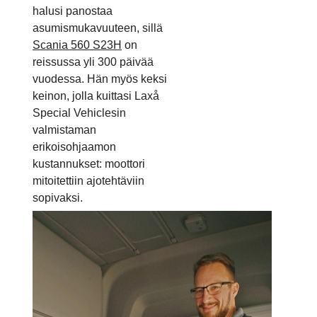
halusi panostaa
asumismukavuuteen, sillä
Scania 560 S23H
on
reissussa yli 300 päivää
vuodessa. Hän myös keksi
keinon, jolla kuittasi Laxå
Special Vehiclesin
valmistaman
erikoisohjaamon
kustannukset: moottori
mitoitettiin ajotehtäviin
sopivaksi.