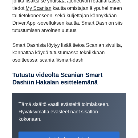
jonka lisäksi se yhdistää ajoneuvon reaaliaikaiset
tiedot
My Scanian
kautta omistajan älypuhelimeen
tai tietokoneeseen, sekä kuljettajan kännykkään
Driver App -sovelluksen
kautta. Smart Dash on siis
tutustumisen arvoinen uutuus.
Smart Dashista löytyy lisää tietoa Scanian sivuilta,
kannattaa käydä tutustumassa tekniikkaan
osoitteessa:
scania.fi/smart-dash
Tutustu videolta Scanian Smart
Dashiin Hakalan esittelemänä
Tämä sisältö vaatii evästeitä toimiakseen.
Hyväksymällä evästeet näet sisällön
kokonaan.