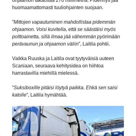
ohjaamon takaosaa 270 millimetriä. Pidennys jää
huomaamattomasti tuuliohjainten suojaan.
”
Mittojen vapautuminen mahdollistaa pidemmän
ohjaamon. Voisi kuvitella, että se säästäisi myös
polttoainetta, sillä ilmaa jää vähemmän pyörimään
perävaunun ja ohjaamon väliin
”, Laitila pohtii.
Vaikka Ruuska ja Laitila ovat tyytyväisiä uuteen
Scaniaan, seuraava kehitysidea on hiihtoa
harrastavilla miehillä mielessä.
”
Suksiboxille pitäisi löytyä paikka. Ehkä sen saisi
katolle
”, Laitila hymähtää.