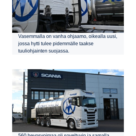
Vasemmalla on vanha ohjaamo, oikealla uusi,
jossa hytti tulee pidemmälle taakse
tuuliohjainten suojassa.
560 hevosvoimaa oli soveltuvin ja samalla