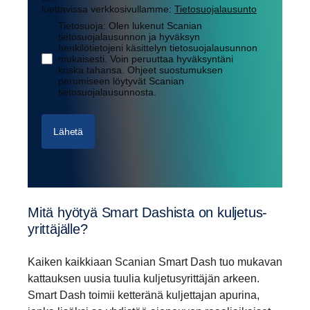
luettavissa verkkosivullamme:
Tietosuojalausunto
Tietosuoja: Olen lukenut Scanian
tietosuojalausunnon ja hyväksyn
henkilötietojeni käsittelyn tietosuojalausunnon
mukaisesti. Voin peruuttaa hyväksyntäni
koska tahansa. Ohjeet suostumuksen
perumiseen löytyvät Scanian
tietosuojalausunnosta.
Lähetä
Mitä hyötyä Smart Dashista on kulje­tus­
yrit­tä­jälle?
Kaiken kaikkiaan Scanian Smart Dash tuo mukavan
kattauksen uusia tuulia kuljetusyrittäjän arkeen.
Smart Dash toimii ketteränä kuljettajan apurina,