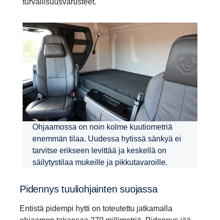
turvallisuusvarusteet.
Ohjaamossa on noin kolme kuutiometriä
enemmän tilaa. Uudessa hytissä sänkyä ei
tarvitse erikseen levittää ja keskellä on
säilytystilaa mukeille ja pikkutavaroille.
Pidennys tuulioh­jainten suojassa
Entistä pidempi hytti on toteutettu jatkamalla