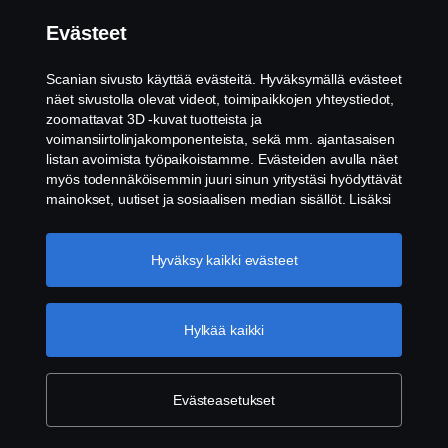
Evästeet
Scanian sivusto käyttää evästeitä. Hyväksymällä evästeet
näet sivustolla olevat videot, toimipaikkojen yhteystiedot,
zoomattavat 3D -kuvat tuotteista ja
voimansiirtolinjakomponenteista, sekä mm. ajantasaisen
listan avoimista työpaikoistamme. Evästeiden avulla näet
myös todennäköisemmin juuri sinun yritystäsi hyödyttävät
mainokset, uutiset ja sosiaalisen median sisällöt. Lisäksi
voimme analysoida verkkosivuliikennettä verkkosivuston
parantamiseksi, kun hyväksyt evästeet. Klikkaamalla
"Hyväksyn evästeet" annat suostumuksesi kaikkien
Hyväksy kaikki evästeet
evästeiden käyttämiseen sekä tiedon jakamiseen. Voit
muuttaa asetuksia klikkaamalla "Evästeiden asetukset" ja
valitsemalla, mitkä kategoriat hyväksyt. Tarkat tiedot
Hylkää kaikki
evästeistä löydät täältä:
Lisätietoja yksityisyydestäsi
Evästeasetukset