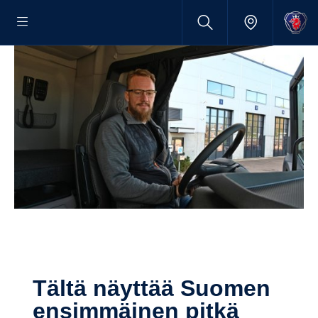
Tältä näyttää Suomen
ensim­mäinen pitkä