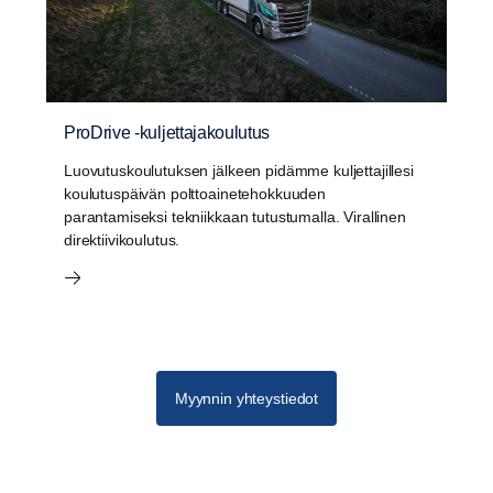
ProDrive -kuljettajakoulutus
Luovutuskoulutuksen jälkeen pidämme kuljettajillesi
koulutuspäivän polttoainetehokkuuden
parantamiseksi tekniikkaan tutustumalla. Virallinen
direktiivikoulutus.
Myynnin yhteystiedot