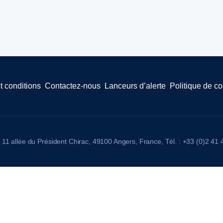
t conditions
Contactez-nous
Lanceurs d’alerte
Politique de c
11 allée du Président Chirac, 49100 Angers, France, Tél. : +33 (0)2 41 