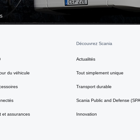
es
Découvrez Scania
0
Actualités
our du véhicule
Tout simplement unique
cessoires
Transport durable
nnectés
Scania Public and Defense (SP
 et assurances
Innovation