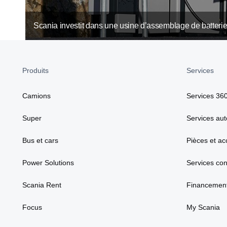
Scania investit dans une usine d’assemblage de batteri
Produits
Services
Camions
Services 36
Super
Services aut
Bus et cars
Pièces et ac
Power Solutions
Services co
Scania Rent
Financement
Focus
My Scania