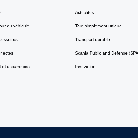
0
Actualités
our du véhicule
Tout simplement unique
cessoires
Transport durable
nnectés
Scania Public and Defense (SP
 et assurances
Innovation