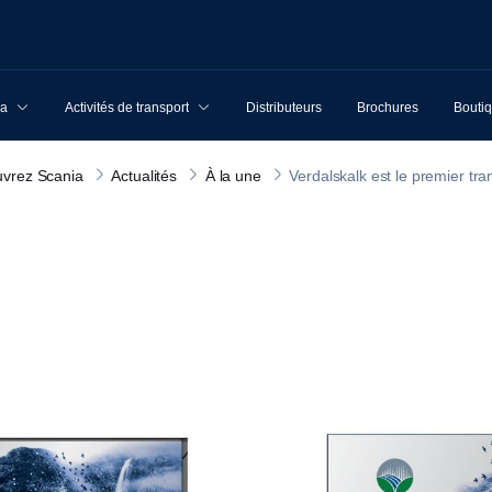
ia
Activités de transport
Distributeurs
Brochures
Boutiq
vrez Scania
Actualités
À la une
Verdalskalk est le premier tr