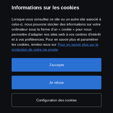
Termes et conditions
Informations sur les cookies
Contactez-nous
Lorsque vous consultez ce site ou un autre site associé à
celui-ci, nous pouvons stocker des informations sur votre
Lanceurs d’alerte
ordinateur sous la forme d’un « cookie » pour nous
permettre d’adapter nos sites web à vos centres d’intérêt
Politique de cookies
et à vos préférences. Pour en savoir plus et paramétrer
les cookies, rendez-vous sur
Pour en savoir plus sur la
protection de votre vie privée
Configuration des cookies
J'accepte
Je refuse
© Copyright Scania 2026 Tous droits réservés.
Scania France SAS, 11 allée du Président Chirac,
Configuration des cookies
49100 Angers, France, Tél. : +33 (0)2 41 41 33 33