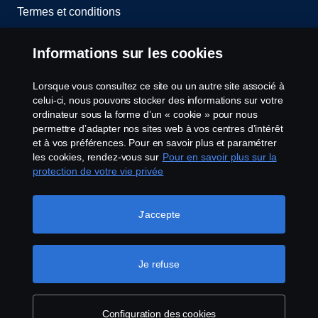
Termes et conditions
Contactez-nous
Informations sur les cookies
Lanceurs d’alerte
Lorsque vous consultez ce site ou un autre site associé à
celui-ci, nous pouvons stocker des informations sur votre
Politique de cookies
ordinateur sous la forme d’un « cookie » pour nous
permettre d’adapter nos sites web à vos centres d’intérêt
et à vos préférences. Pour en savoir plus et paramétrer
Configuration des cookies
les cookies, rendez-vous sur
Pour en savoir plus sur la
protection de votre vie privée
J'accepte
Je refuse
© Copyright Scania 2026 Tous droits réservés.
Scania France SAS, 11 allée du Président Chirac,
49100 Angers, France, Tél. : +33 (0)2 41 41 33 33
Configuration des cookies