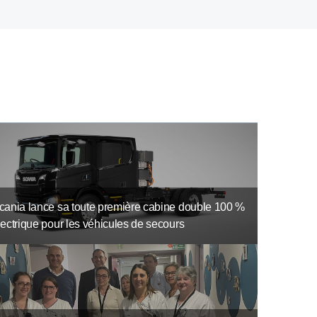
cania lance sa toute première cabine double 100 %
lectrique pour les véhicules de secours