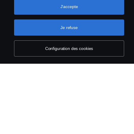
J'accepte
Déclaration de confidentialité
Termes et conditions
Je refuse
Contactez-nous
Configuration des cookies
Lanceurs d’alerte
Politique de cookies
Configuration des cookies
© Copyright Scania 2026 Tous droits réservés.