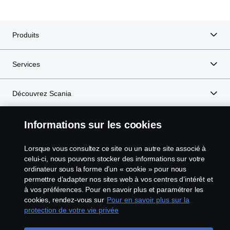
Produits
Services
Découvrez Scania
En savoir plus
Informations sur les cookies
Lorsque vous consultez ce site ou un autre site associé à
celui-ci, nous pouvons stocker des informations sur votre
Scania in Your Region:
France
ordinateur sous la forme d’un « cookie » pour nous
permettre d’adapter nos sites web à vos centres d’intérêt et
à vos préférences. Pour en savoir plus et paramétrer les
cookies, rendez-vous sur
Pour en savoir plus sur la
protection de votre vie privée
Mentions légales